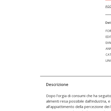
AGG
Det
FO
EDI
EA
ANN
CAT
LIN
Descrizione
Dopo l’orgia di consumi che ha seguito 
piccoli disturbi di salute semplicemente
alimenti resa possibile dall’industria, 
di un nutrimento che ne tenga conto. Fanta
all’appiattimento della percezione dei b
Questo libro ci aiuta a capire meglio a che