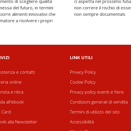
mento di scegliere qualità
rimanere disorientati e per
messa del futuro, in termini
ionati da messaggi salutisti
oporre alimenti innovativi che
non sempre documentati.
matore a risolvere i propri
RVIZI
LINK UTILI
istenza e contatti
Privacy Policy
reria online
Cookie Policy
nota e ritira
Privacy policy eventi e fiere
da all'ebook
Condizioni generali di vendita
t Card
Termini di utilizzo del sito
riviti alla Newsletter
Accessibilità