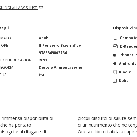
IUNGI ALLA WISHLIST
tagli
Dispositivi 
Comput
RMATO
epub
TORE
Il Pensiero Scientifico
E-Reade
N
9788849003734
iPhone/i
O PUBBLICAZIONE
2011
Androids
EGORIA
Diete e Alimentazione
Kindle
GUA
ita
Kobo
l’immensa disponibilità di
 attraverso l’utilizzazione
e che ha portato
scienza o realtà?
isogni e al dilagare di
 punto è la ricerca e cosa