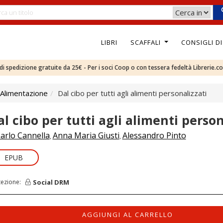
LIBRI
SCAFFALI
CONSIGLI D
e di spedizione gratuite da 25€ - Per i soci Coop o con tessera fedeltà Librerie.c
 Alimentazione
Dal cibo per tutti agli alimenti personalizzati
al cibo per tutti agli alimenti person
arlo Cannella
Anna Maria Giusti
Alessandro Pinto
,
,
EPUB
Social DRM
tezione:
AGGIUNGI AL CARRELLO