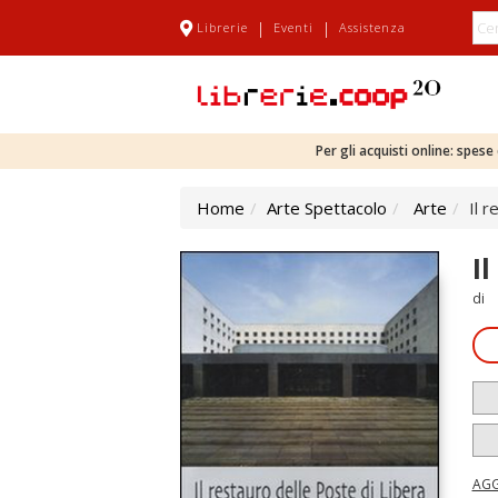
|
|
Librerie
Eventi
Assistenza
Per gli acquisti online: spes
Home
Arte Spettacolo
Arte
Il 
I
di
AGG