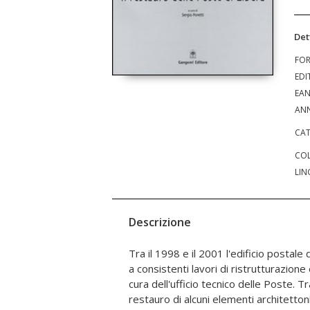
Det
FO
EDI
EA
ANN
CAT
COL
LIN
Descrizione
Tra il 1998 e il 2001 l'edificio postal
l'Università di Roma Tor Vergata coord
a consistenti lavori di ristrutturazione 
resoconto di cantiere - un cantiere per 
cura dell'ufficio tecnico delle Poste. Tr
registra le numerose difficoltà operative
restauro di alcuni elementi architettonic
studio accurato dei particolari cos