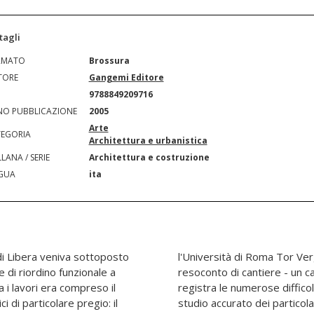
tagli
RMATO
Brossura
TORE
Gangemi Editore
N
9788849209716
O PUBBLICAZIONE
2005
Arte
EGORIA
Architettura e urbanistica
LANA / SERIE
Architettura e costruzione
GUA
ita
e di Libera veniva sottoposto
inato da Sergio Poretti. Il
e di riordino funzionale a
molti versi sperimentale -
a i lavori era compreso il
 incontrate, nonostante lo
i di particolare pregio: il
truttivi e nonostante la