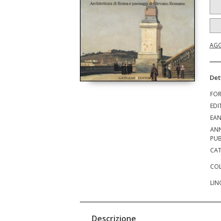
AGG
Det
FO
EDI
EA
AN
PUB
CAT
COL
LIN
Descrizione