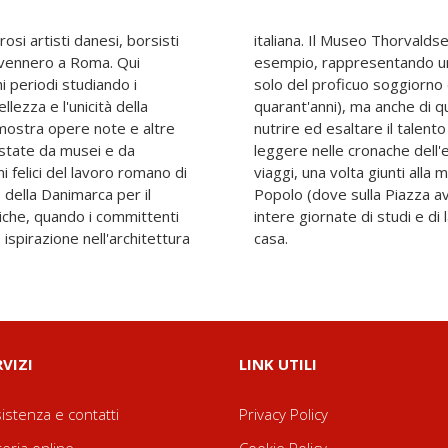
si artisti danesi, borsisti
openaghen ne è un valido
, vennero a Roma. Qui
isive testimonianze non
 periodi studiando i
ltore a Roma (durato
lezza e l'unicità della
e italiana abbia saputo
ostra opere note e altre
i artisti danesi. Ed è bello
tate da musei e da
po lunghi e estenuanti
nni felici del lavoro romano di
n il passaggio di Porta del
 della Danimarca per il
dine di incontrarsi dopo
ntiche, quando i committenti
gli atelier) si sentivano a
 ispirazione nell'architettura
casa.
RVIZI
LINK UTILI
istenza e contatti
Privacy Policy