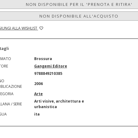
NON DISPONIBILE PER IL 'PRENOTA E RITIRA'
NON DISPONIBILE ALL'ACQUISTO
IUNGI ALLA WISHLIST
tagli
RMATO
Brossura
TORE
Gangemi Editore
N
9788849210385
NO
2006
BLICAZIONE
EGORIA
Arte
Arti visive, architettura e
LANA / SERIE
urbanistica
GUA
ita