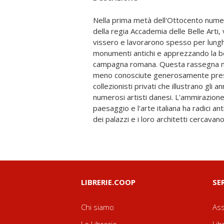
Nella prima metà dell'Ottocento numero
italiana. Il Museo Thorvaldsen a C
della regia Accademia delle Belle Arti
esempio, rappresentando una delle più inc
vissero e lavorarono spesso per lunghi
solo del proficuo soggiorno dello scu
monumenti antichi e apprezzando la bel
quarant'anni), ma anche di quanto l'art
campagna romana. Questa rassegna m
nutrire ed esaltare il talento dei grand
meno conosciute generosamente pres
leggere nelle cronache dell'epoca che, do
collezionisti privati che illustrano gli a
viaggi, una volta giunti alla meta co
numerosi artisti danesi. L'ammirazione
Popolo (dove sulla Piazza avevano l'abitu
paesaggio e l'arte italiana ha radici a
intere giornate di studi e di lavoro ne
dei palazzi e i loro architetti cercavano
LIBRERIE.COOP
SE
Chi siamo
Ass