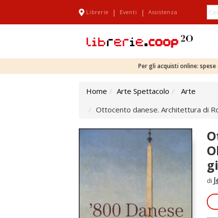
|
|
Librerie
Eventi
Assistenza
Per gli acquisti online: spes
Home
Arte Spettacolo
Arte
Ottocento danese. Architettura di 
O
O
g
J
di