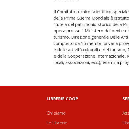
Il Comitato tecnico scientifico speciale
valorizzazione del patrimonio storico d
della Prima Guerra Mondiale è istituito
e definisce criteri e priorità per l'ass
"tutela del patrimonio storico della P
Si preoccupa inoltre di promuovere atti
opera presso il Ministero dei beni e dell
inventariazione, di studi e ricerche s
turismo, Direzione generale Belle Arti
Guerra Mondiale. Il volume illustra l'att
composto da 15 membri di varia prove
istituzione (2001), con una attenzion
e delle attività culturali e del turismo,
normativo che precedette l'approvazion
e della Cooperazione Internazionale, M
70 progetti finanziati dal 2001 ad og
locali, associazioni, ecc.), esamina prog
LIBRERIE.COOP
SE
Chi siamo
Ass
Le Librerie
Lib