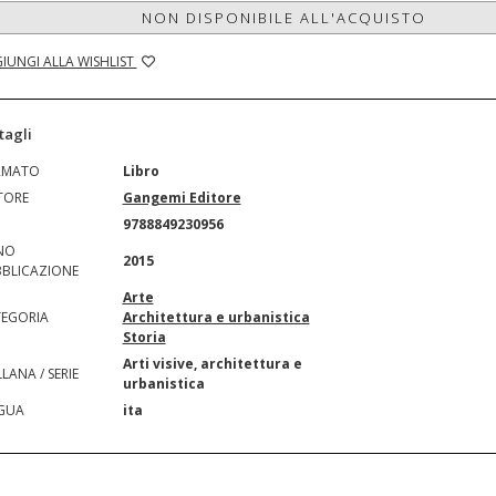
NON DISPONIBILE ALL'ACQUISTO
IUNGI ALLA WISHLIST
tagli
RMATO
Libro
TORE
Gangemi Editore
N
9788849230956
NO
2015
BLICAZIONE
Arte
EGORIA
Architettura e urbanistica
Storia
Arti visive, architettura e
LANA / SERIE
urbanistica
GUA
ita