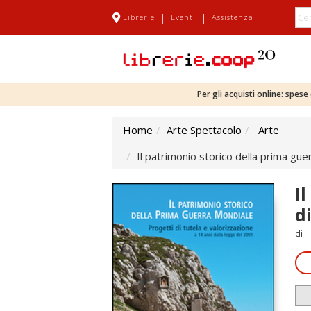
|
|
Librerie
Eventi
Assistenza
Per gli acquisti online: spes
Home
Arte Spettacolo
Arte
Il patrimonio storico della prima gue
I
d
di