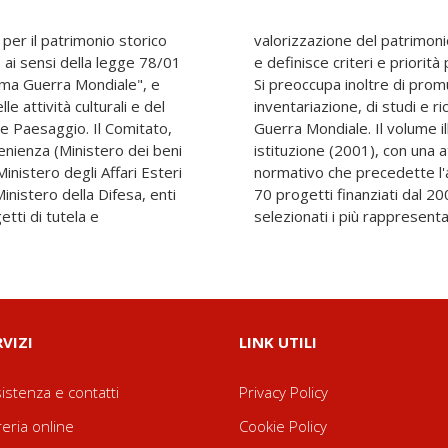
 per il patrimonio storico
ella Prima Guerra Mondiale
 ai sensi della legge 78/01
egnazione dei finanziamenti.
rima Guerra Mondiale", e
vità di ricognizione, di
e attività culturali e del
ul patrimonio della Prima
 e Paesaggio. Il Comitato,
ività del Comitato dalla sua
nienza (Ministero dei beni
e particolare al dibattito
 Ministero degli Affari Esteri
e della legge, e agli oltre
inistero della Difesa, enti
gi, tra i quali sono stati
etti di tutela e
selezionati i più rappresentat
RVIZI
LINK UTILI
istenza e contatti
Privacy Policy
reria online
Cookie Policy