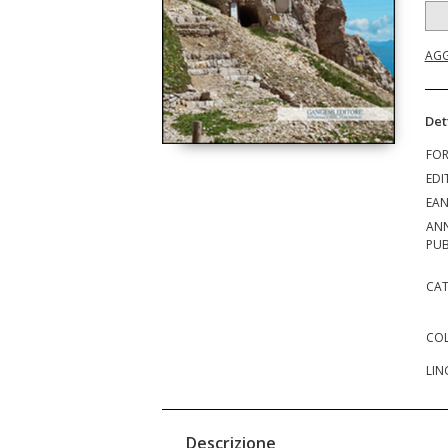
AGG
Det
FO
EDI
EA
AN
PUB
CAT
COL
LIN
Descrizione