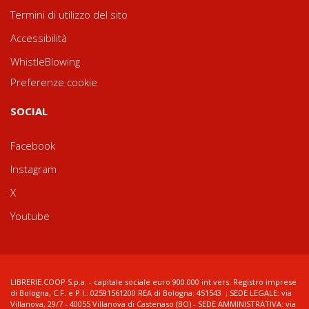
Termini di utilizzo del sito
Accessibilità
WhistleBlowing
Preferenze cookie
SOCIAL
Facebook
Instagram
X
Youtube
LIBRERIE.COOP S.p.a. - capitale sociale euro 900.000 int.vers. Registro imprese
di Bologna, C.F. e P.I.: 02591561200 REA di Bologna: 451543 ; SEDE LEGALE: via
Villanova, 29/7 - 40055 Villanova di Castenaso (BO) - SEDE AMMINISTRATIVA: via