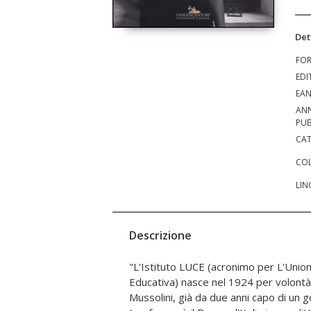
Det
FO
EDI
EA
AN
PUB
CAT
COL
LIN
Descrizione
"L'Istituto LUCE (acronimo per L'Unio
sperimentazione. La fotografia però ha ra
Educativa) nasce nel 1924 per volontà e
livello tecnico e se ne può sfruttar
Mussolini, già da due anni capo di un
emotivo; inoltre numerose sono le 