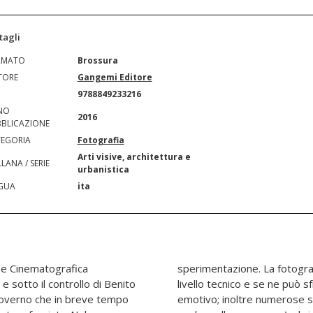
tagli
RMATO
Brossura
TORE
Gangemi Editore
N
9788849233216
NO
2016
BLICAZIONE
EGORIA
Fotografia
Arti visive, architettura e
LANA / SERIE
urbanistica
GUA
ita
ne Cinematografica
ggiunto ormai un alto
 sotto il controllo di Benito
e il potere comunicativo ed
 governo che in breve tempo
sale cinematografiche (ma