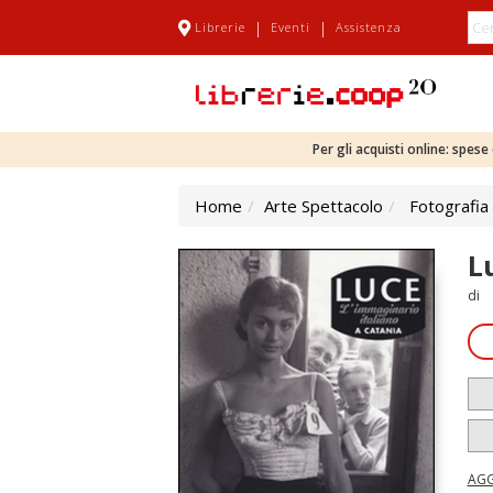
|
|
Librerie
Eventi
Assistenza
Per gli acquisti online: spes
Home
Arte Spettacolo
Fotografia
L
di
AGG