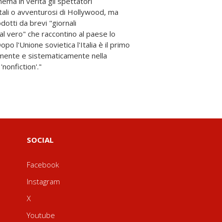
nonfiction'."
SOCIAL
Facebook
Instagram
X
Youtube