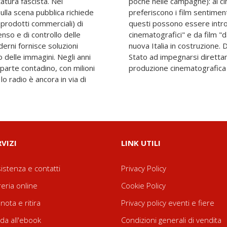
tatura fascista. Nel
rità gli spettatori
lla scena pubblica richiede
vventurosi di Hollywood, ma
i prodotti commerciali) di
i da brevi "giornali
nso e di controllo delle
he raccontino al paese lo
erni fornisce soluzioni
vietica l'Italia è il primo
 delle immagini. Negli anni
e sistematicamente nella
 parte contadino, con milioni
produzione cinematografica '
 lo radio è ancora in via di
RVIZI
LINK UTILI
istenza e contatti
Privacy Policy
reria online
Cookie Policy
nota e ritira
Privacy policy eventi e fiere
da all'ebook
Condizioni generali di vendita