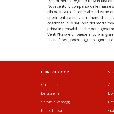
trasformerà il Regno d'Italia in una dit
poche nelle campagne): al cinema in ve
Novecento lo comparsa delle masse su
preferiscono i film sentimentali o a
alla politica (così come alle industrie d
questi possono essere introdott
sperimentare nuovi strumenti di conse
cinematografici" e da film "dal vero" c
coscienze, e lo sviluppo dei media mod
nuova Italia in costruzione. Dopo l'Unione so
prima impensabili, anche per il governo
Stato ad impegnarsi direttamente 
Venti l'Italia è un paese ancora in gran
di analfabeti, pochi leggono i giornali e
LIBRERIE.COOP
SE
Chi siamo
Ass
Le Librerie
Lib
Servizi e vantaggi
Pre
Raccolta punti
Gui