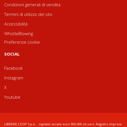
Condizioni generali di vendita
Termini di utilizzo del sito
Accessibilità
WhistleBlowing
Preferenze cookie
SOCIAL
Facebook
Instagram
X
Youtube
LIBRERIE.COOP S.p.a. - capitale sociale euro 900.000 int.vers. Registro imprese