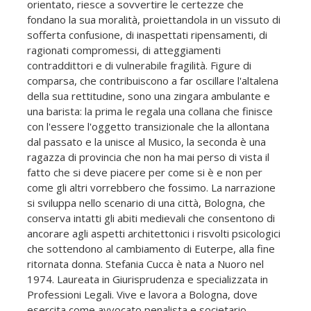
orientato, riesce a sovvertire le certezze che
fondano la sua moralità, proiettandola in un vissuto di
sofferta confusione, di inaspettati ripensamenti, di
ragionati compromessi, di atteggiamenti
contraddittori e di vulnerabile fragilità. Figure di
comparsa, che contribuiscono a far oscillare l'altalena
della sua rettitudine, sono una zingara ambulante e
una barista: la prima le regala una collana che finisce
con l'essere l'oggetto transizionale che la allontana
dal passato e la unisce al Musico, la seconda è una
ragazza di provincia che non ha mai perso di vista il
fatto che si deve piacere per come si è e non per
come gli altri vorrebbero che fossimo. La narrazione
si sviluppa nello scenario di una città, Bologna, che
conserva intatti gli abiti medievali che consentono di
ancorare agli aspetti architettonici i risvolti psicologici
che sottendono al cambiamento di Euterpe, alla fine
ritornata donna. Stefania Cucca è nata a Nuoro nel
1974. Laureata in Giurisprudenza e specializzata in
Professioni Legali. Vive e lavora a Bologna, dove
esercita come avvocato penalista e societario.