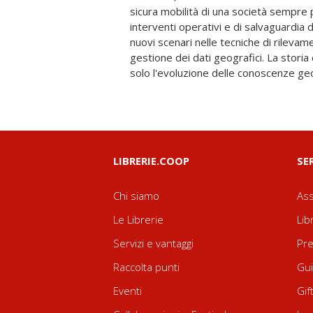
sicura mobilità di una società sempre p
documenti realizzati in epoche diverse 
interventi operativi e di salvaguardia 
conoscono i limiti di precisione e
nuovi scenari nelle tecniche di rilevam
attraverso le varie tecniche e modalità
gestione dei dati geografici. La storia
solo l'evoluzione delle conoscenze ge
LIBRERIE.COOP
SE
Chi siamo
Ass
Le Librerie
Lib
Servizi e vantaggi
Pre
Raccolta punti
Gui
Eventi
Gif