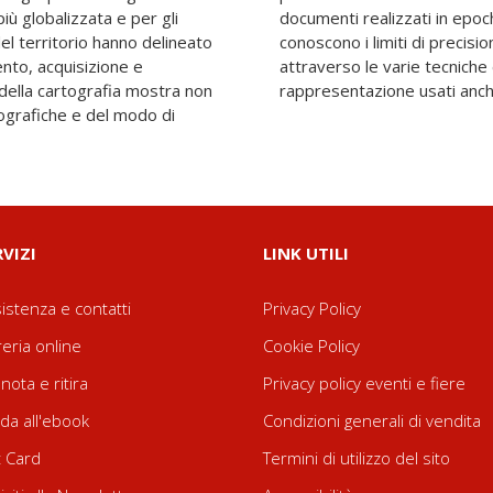
iù globalizzata e per gli
sono possibili solo se si
del territorio hanno delineato
 di attendibilità ottenuti
ento, acquisizione e
 di rilevamento e di
 della cartografia mostra non
rappresentazione usati anch
ografiche e del modo di
RVIZI
LINK UTILI
istenza e contatti
Privacy Policy
reria online
Cookie Policy
nota e ritira
Privacy policy eventi e fiere
da all'ebook
Condizioni generali di vendita
t Card
Termini di utilizzo del sito