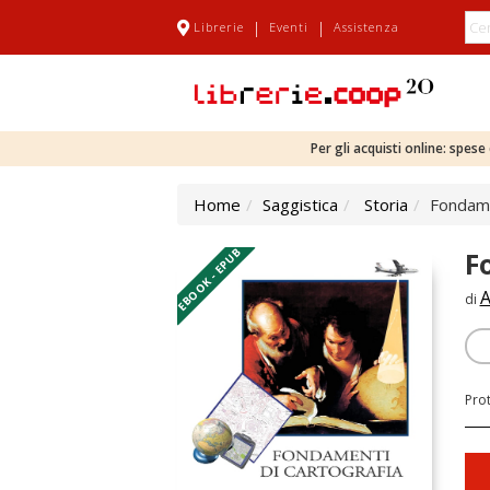
|
|
Librerie
Eventi
Assistenza
Per gli acquisti online: spes
Home
Saggistica
Storia
Fondame
EBOOK - EPUB
F
A
di
Pro