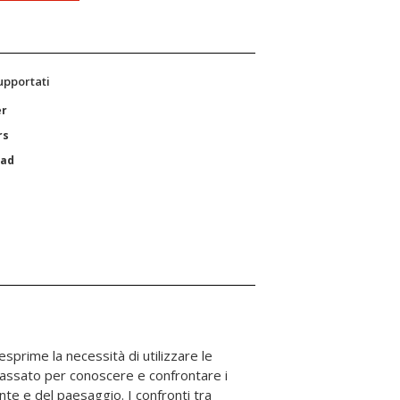
supportati
er
rs
Pad