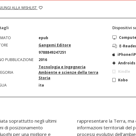
IUNGI ALLA WISHLIST
tagli
Dispositivi 
Comput
RMATO
epub
TORE
Gangemi Editore
E-Reade
N
9788849247251
iPhone/i
O PUBBLICAZIONE
2016
Androids
Tecnologia e Ingegneria
Kindle
EGORIA
Ambiente e scienze della terra
Storia
Kobo
GUA
ita
ta soprattutto negli ultimi
 necessità di utilizzare le
temi di posizionamento
onoscere e confrontare i
i luoghi per una migliore e
paesaggio. I confronti tra