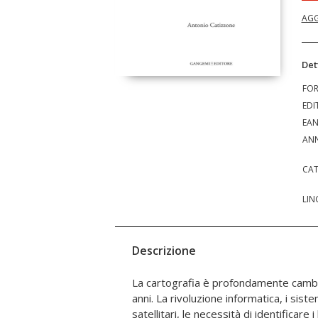
AGG
Det
FO
EDI
EA
ANN
CAT
LIN
Descrizione
La cartografia è profondamente cambia
rappresentare la Terra, ma esprime la
anni. La rivoluzione informatica, i sis
informazioni territoriali del passato per c
satellitari, le necessità di identificare 
processi evolutivi dell'ambiente e del 