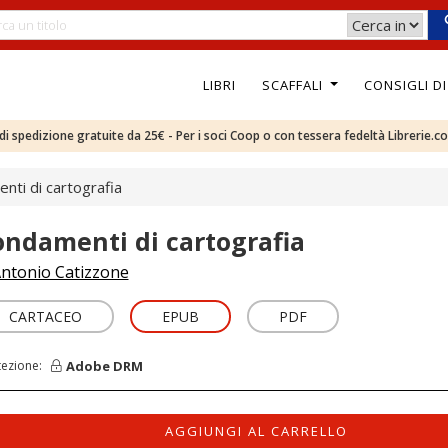
LIBRI
SCAFFALI
CONSIGLI D
e di spedizione gratuite da 25€ - Per i soci Coop o con tessera fedeltà Librerie.c
nti di cartografia
ondamenti di cartografia
ntonio Catizzone
CARTACEO
EPUB
PDF
Adobe DRM
tezione:
AGGIUNGI AL CARRELLO