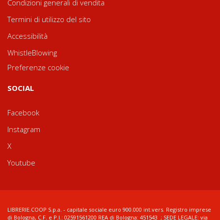
Condizioni generali di vendita
Termini di utilizzo del sito
Accessibilità
WhistleBlowing
Preferenze cookie
SOCIAL
Facebook
Instagram
X
Youtube
LIBRERIE.COOP S.p.a. - capitale sociale euro 900.000 int.vers. Registro imprese
di Bologna, C.F. e P.I.: 02591561200 REA di Bologna: 451543 ; SEDE LEGALE: via