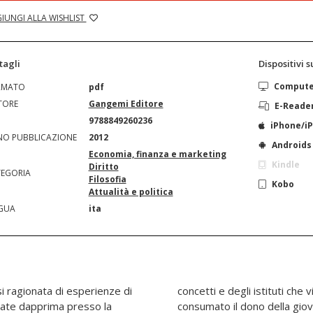
IUNGI ALLA WISHLIST
tagli
Dispositivi 
Comput
RMATO
pdf
TORE
Gangemi Editore
E-Reade
N
9788849260236
iPhone/i
O PUBBLICAZIONE
2012
Androids
Economia, finanza e marketing
Kindle
Diritto
EGORIA
Filosofia
Kobo
Attualità e politica
GUA
ita
si ragionata di esperienze di
ati, tra i quali solo chi ha già
urate dapprima presso la
è in grado di cogliere