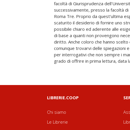
facoltà di Giurisprudenza dell'Univers
l'essenziale e di offrirlo a coloro che tu
successivamente, presso la facoltà di 
lavoro che ora si viene dunque a licen
Roma Tre. Proprio da quest'ultima esp
carrellata sulle grandi linee del diritto priva
scaturito il desiderio di fornire uno str
di quello penale ed infine di un sistema 
possibile chiaro ed aderente alle esige
condivisibili, cui potrebbero uniform
di base a quanti non provengono nece
positivi di un' agognata era di pace. L'ausp
diritto. Anche coloro che hanno scelto detti studi potranno
venire incontro, riguarda coloro che si interrogano sull'antico
comunque trovarvi delle spiegazioni e 
rapporto dialettico fra il diritto come è
per interrogativi che non sempre i manu
grado di offrire in prima lettura, data 
LIBRERIE.COOP
SE
Chi siamo
Ass
Le Librerie
Lib