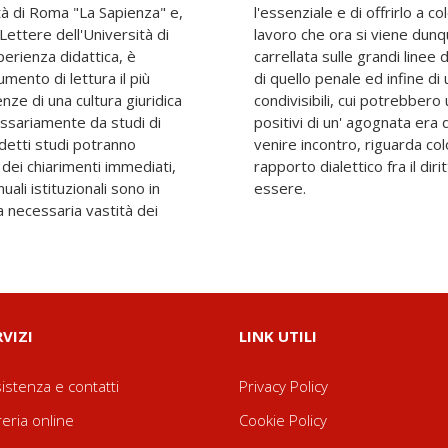
ità di Roma "La Sapienza" e,
ttora ne gustano il frutto. Il
Lettere dell'Università di
ziare, si articola in una
erienza didattica, è
to, del diritto pubblico,
umento di lettura il più
di regole universalmente
nze di una cultura giuridica
arsi i singoli ordinamenti
ssariamente da studi di
icio cui si spera altresí di
dei chiarimenti immediati,
 ed il diritto come dovrebbe
ali istituzionali sono in
essere.
la necessaria vastità dei
RVIZI
LINK UTILI
istenza e contatti
Privacy Policy
reria online
Cookie Policy