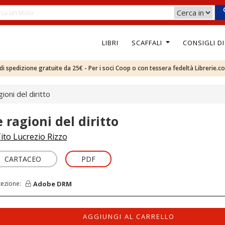
LIBRI
SCAFFALI
CONSIGLI D
e di spedizione gratuite da 25€ - Per i soci Coop o con tessera fedeltà Librerie.c
ioni del diritto
e ragioni del diritto
ito Lucrezio Rizzo
CARTACEO
PDF
Adobe DRM
tezione:
AGGIUNGI AL CARRELLO