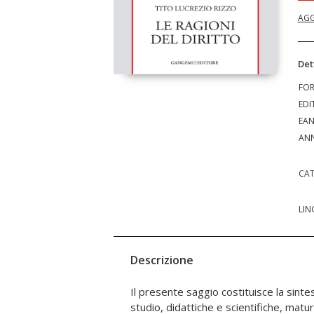
AGG
Det
FO
EDI
EA
ANN
CAT
LIN
Descrizione
Il presente saggio costituisce la sinte
concetti e degli istituti che vi sono tratt
studio, didattiche e scientifiche, mat
consumato il dono della gioventù, 