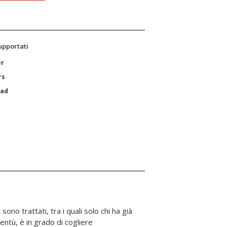
supportati
er
rs
Pad