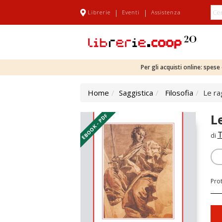
|
|
Librerie
Eventi
Assistenza
Per gli acquisti online: spes
Home
Saggistica
Filosofia
Le rag
L
EBOOK - PDF
T
di
Pro