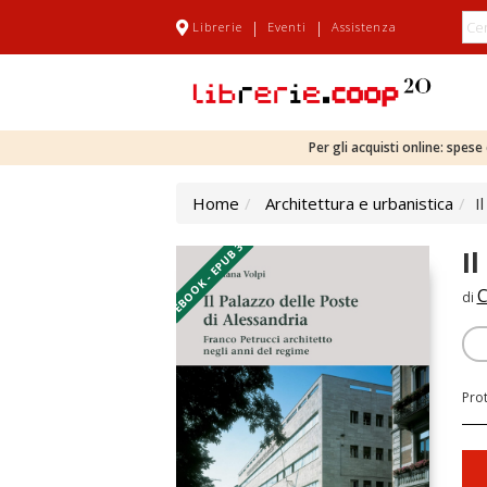
|
|
Librerie
Eventi
Assistenza
Per gli acquisti online: spes
Home
Architettura e urbanistica
I
EBOOK - EPUB 3
I
C
di
Pro