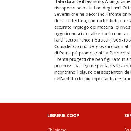
Italia durante il fascismo. A lungo dimen
il mutato indirizzo a cui, all'inizio degli an
riscoperto solo alla fine degli anni Ott
italiana è votata, ne sancisce di fatto 
Severini che ne decorano il fronte princ
accomuna alla carriera dell'architetto, or
dell'architettura, contraddistinta dal 
esclusivamente nel settore delle esposizi
accurato impiego dei materiali di riv
di esecutore). Sopperendo alla dispe
oggi riconosciuto, altrettanto non si p
progettista attraverso la ricognizione di
l'architetto Franco Petrucci (1905-1982
il volume si propone di ricostruire la sto
Considerato uno dei giovani diplomati d
cantiere di Alessandria, e al contempo
di Roma più promettenti, a Petrucci si
complesso clima culturale che cont
Trenta progetti che ben figurano in al
italiana durante il fascismo, rende
promossi dal regime per la realizzazio
riconoscimento che gli spetta tra i
incontrano il plauso dei sostenitori de
moderna nel Paese – di cui il Palazzo de
nell'ambito dei più importanti allestime
LIBRERIE.COOP
SE
Chi siamo
Ass