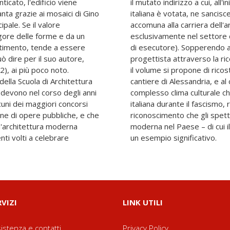
ticato, l'edificio viene
ni Quaranta, l'architettura
anta grazie ai mosaici di Gino
l'oblio, che nel dopoguerra lo
ipale. Se il valore
a concentrata quasi
rigore delle forme e da un
oni (in qualità per lo più
estimento, tende a essere
rsione dell'archivio del
uò dire per il suo autore,
 altre fonti documentarie,
), ai più poco noto.
ria del progetto e del
ella Scuola di Architettura
 di cercare di delineare il
 devono nel corso degli anni
raddistingue la situazione
cuni dei maggiori concorsi
ndo a Petrucci il giusto
ne di opere pubbliche, e che
 fautori dell'architettura
ll'architettura moderna
lle Poste è senza dubbio
nti volti a celebrare
un esempio significativo.
RVIZI
LINK UTILI
istenza e contatti
Privacy Policy