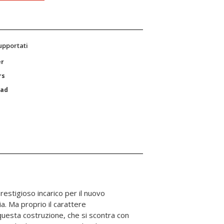
supportati
er
rs
Pad