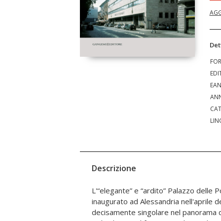
AGG
Det
FO
EDI
EA
ANN
CAT
LIN
Descrizione
L'“elegante” e “ardito” Palazzo delle P
l'ideologia fascista – fino al prestigios
inaugurato ad Alessandria nell'aprile 
edificio postale di Alessandria. Ma p
decisamente singolare nel panorama del
marcatamente moderno di questa costr