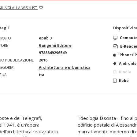
IUNGI ALLA WISHLIST
tagli
Dispositivi 
Comput
RMATO
epub 3
TORE
Gangemi Editore
E-Reade
N
9788849296549
iPhone/i
O PUBBLICAZIONE
2016
Androids
EGORIA
Architettura e urbanistica
Kindle
GUA
ita
Kobo
oste e dei Telegrafi,
o incarico per il nuovo
del 1941, è un'opera
roprio il carattere
l'architettura realizzata in
uzione, che si scontra con