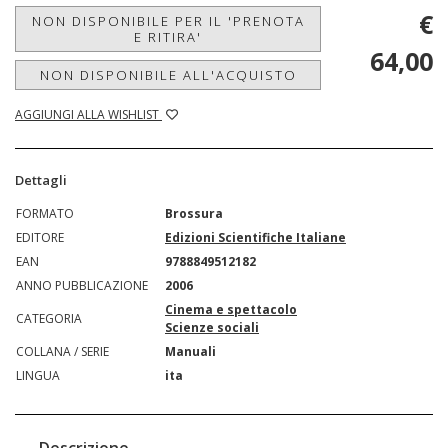
€
NON DISPONIBILE PER IL 'PRENOTA
E RITIRA'
64,00
NON DISPONIBILE ALL'ACQUISTO
AGGIUNGI ALLA WISHLIST
Dettagli
FORMATO
Brossura
EDITORE
Edizioni Scientifiche Italiane
EAN
9788849512182
ANNO PUBBLICAZIONE
2006
Cinema e spettacolo
CATEGORIA
Scienze sociali
COLLANA / SERIE
Manuali
LINGUA
ita
Descrizione