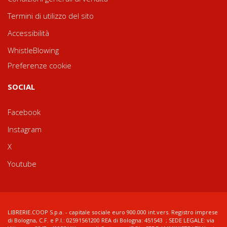
Termini di utilizzo del sito
Accessibilità
WhistleBlowing
Preferenze cookie
SOCIAL
Facebook
Instagram
X
Youtube
LIBRERIE.COOP S.p.a. - capitale sociale euro 900.000 int.vers. Registro imprese
di Bologna, C.F. e P.I.: 02591561200 REA di Bologna: 451543 ; SEDE LEGALE: via