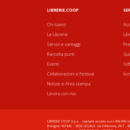
LIBRERIE.COOP
SE
Chi siamo
Ass
Le Librerie
Lib
Servizi e vantaggi
Pre
Raccolta punti
Gui
Eventi
Gif
Collaborazioni e Festival
Isc
Notizie e Area stampa
Lavora con noi
LIBRERIE.COOP S.p.a. - capitale sociale euro 900.000 in
Bologna: 451543 ; SEDE LEGALE: via Villanova, 29/7 - 4