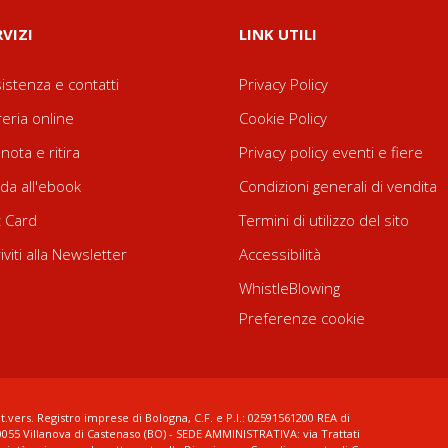
RVIZI
LINK UTILI
istenza e contatti
Privacy Policy
reria online
Cookie Policy
nota e ritira
Privacy policy eventi e fiere
da all'ebook
Condizioni generali di vendita
t Card
Termini di utilizzo del sito
riviti alla Newsletter
Accessibilità
WhistleBlowing
Preferenze cookie
t.vers. Registro imprese di Bologna, C.F. e P.I.: 02591561200 REA di
0055 Villanova di Castenaso (BO) - SEDE AMMINISTRATIVA: via Trattati