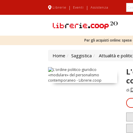
|
|
Librerie
Eventi
Assistenza
Per gli acquisti online: spes
Home
Saggistica
Attualità e politi
L
c
D
di