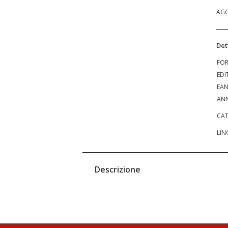
AGG
Det
FO
EDI
EA
ANN
CAT
LIN
Descrizione