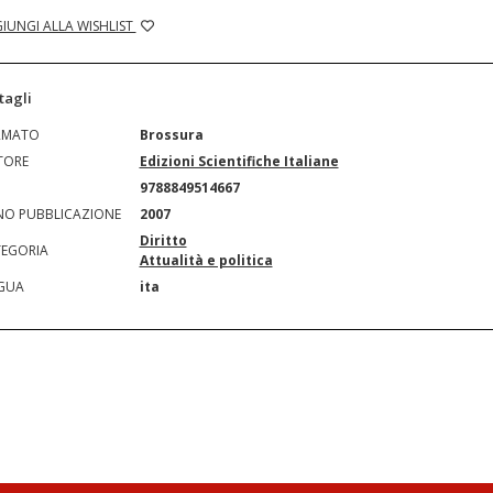
IUNGI ALLA WISHLIST
tagli
RMATO
Brossura
TORE
Edizioni Scientifiche Italiane
N
9788849514667
O PUBBLICAZIONE
2007
Diritto
EGORIA
Attualità e politica
GUA
ita