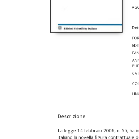
AGG
Det
FO
EDI
EA
AN
PUB
CAT
COL
LIN
Descrizione
La legge 14 febbraio 2006, n. 55, ha i
produttivi (aziende e partecipazi
italiano la novella figura contrattuale d
impattare in modo altamente innovativo, q