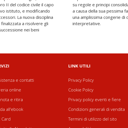
ro II del codice civile il capo
stro diritto successorio, ma,
vo istituto, e modificando
, favorisce il proliferare di
uccessori. La nuova disciplina
e di conseguenti opzioni
 finalizzata a risolvere gli
interpretative.
 successione nei beni
RVIZI
LINK UTILI
istenza e contatti
Privacy Policy
reria online
Cookie Policy
nota e ritira
Privacy policy eventi e fiere
da all'ebook
Condizioni generali di vendita
t Card
Termini di utilizzo del sito