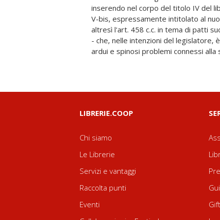
inserendo nel corpo del titolo IV del lib
su regole e principi consolidati del no
V-bis, espressamente intitolato al nuo
a causa della sua pessima fattura tecnica
altresì l'art. 458 c.c. in tema di patti s
una amplissima congerie di dubbi 
- che, nelle intenzioni del legislatore, è
ardui e spinosi problemi connessi alla
LIBRERIE.COOP
SE
Chi siamo
Ass
Le Librerie
Lib
Servizi e vantaggi
Pre
Raccolta punti
Gui
Eventi
Gif