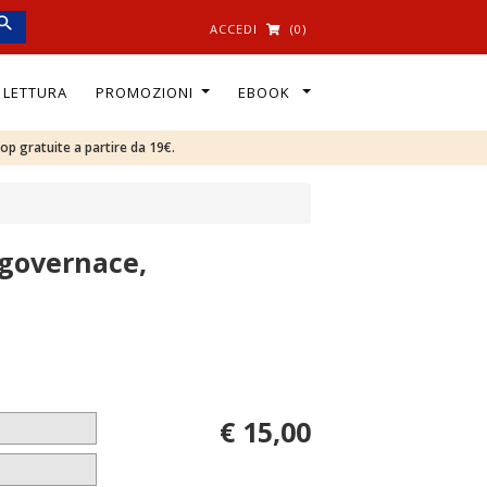
ACCEDI
(0)
I LETTURA
PROMOZIONI
EBOOK
oop gratuite a partire da 19€.
, governace,
€ 15,00