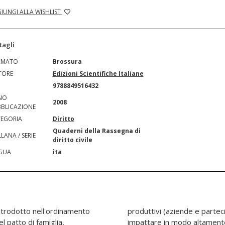
IUNGI ALLA WISHLIST
tagli
RMATO
Brossura
TORE
Edizioni Scientifiche Italiane
N
9788849516432
NO
2008
BLICAZIONE
EGORIA
Diritto
Quaderni della Rassegna di
LANA / SERIE
diritto civile
GUA
ita
ntrodotto nell'ordinamento
oni societarie) - sembra
el patto di famiglia,
uando non dirompente,