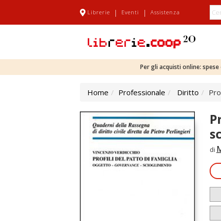
|
|
Librerie
Eventi
Assistenza
Per gli acquisti online: spes
Home
Professionale
Diritto
Pro
P
s
M
di