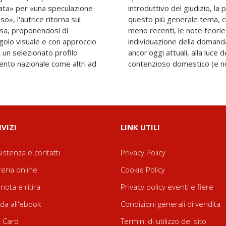
ata» per «una speculazione
 azionata. Nella cornice di
so», l'autrice ritorna sul
co ha segnato, in tempi
usa, proponendosi di
 sostanziazione ed
ngolo visuale e con approccio
trice indaga due questioni
 un selezionato profilo
rsi - e complicarsi - del
ento nazionale come altri ad
contenzioso domestico (e no
RVIZI
LINK UTILI
istenza e contatti
Privacy Policy
reria online
Cookie Policy
nota e ritira
Privacy policy eventi e fiere
da all'ebook
Condizioni generali di vendita
t Card
Termini di utilizzo del sito