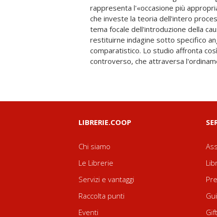
rappresenta l'«occasione più appropri
introduttivo del giudizio, la pretesa
che investe la teoria dell'intero proces
questo più generale tema, che non po
tema focale dell'introduzione della ca
meno recenti, le note teorie della
restituirne indagine sotto specifico a
individuazione della domanda, l'au
comparatistico. Lo studio affronta così
ancor'oggi attuali, alla luce dell'evolve
controverso, che attraversa l'ordinam
LIBRERIE.COOP
SE
Chi siamo
Ass
Le Librerie
Lib
Servizi e vantaggi
Pre
Raccolta punti
Gui
Eventi
Gif