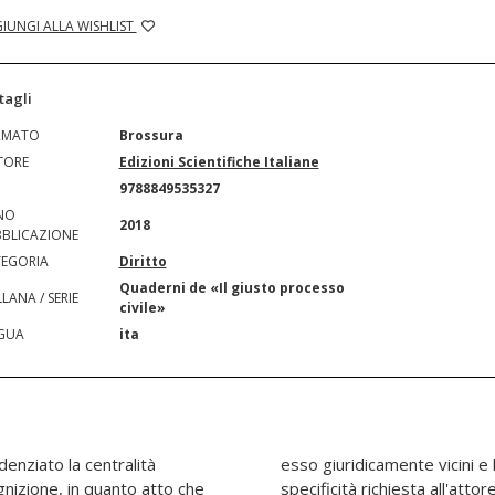
IUNGI ALLA WISHLIST
tagli
RMATO
Brossura
TORE
Edizioni Scientifiche Italiane
N
9788849535327
NO
2018
BLICAZIONE
EGORIA
Diritto
Quaderni de «Il giusto processo
LANA / SERIE
civile»
GUA
ita
idenziato la centralità
ello relativo alla c.d.
ognizione, in quanto atto che
escrivere, in seno all'atto