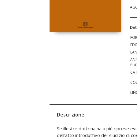
AGG
Det
FO
EDI
EA
AN
PUB
CAT
COL
LIN
Descrizione
Se illustre dottrina ha a più riprese ev
esso giuridicamente vicini e lontani: qu
dell'atto introduttivo del giudizio di c
specificità richiesta all'attore nel d