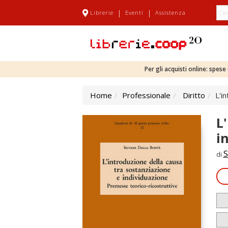
|
|
Librerie
Eventi
Assistenza
Per gli acquisti online: spes
Home
Professionale
Diritto
L'i
L
i
S
di