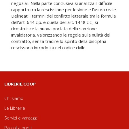
negoziali. Nella parte conclusiva si analizza il difficile
rapporto tra la rescissione per lesione e l'usura reale.
Delineati i termini del conflitto letterale tra la formula
dell'art. 644 c.p. e quella dell'art. 1448 c.c., si
ricostruisce la nuova portata della sanzione
invalidatoria, valorizzando le regole sulla nullità del
contratto, senza tradire lo spirito della disciplina
rescissoria introdotta nel codice civile.
LIBRERIE.COOP
Chi siamo
Le Librerie
Servizi e vantaggi
Raccolta punti