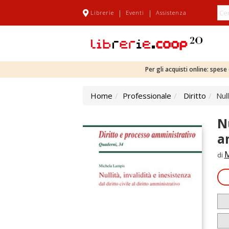
|
|
Librerie
Eventi
Assistenza
Per gli acquisti online: spes
Home
Professionale
Diritto
Null
Nu
a
M
di