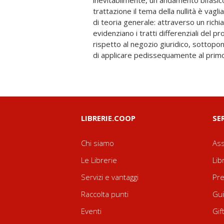
inevitabilmente, un andamento bifasico
prospettiva più dinamica, che prende av
trattazione il tema della nullità è vag
processuale, tutto racchiuso nell'art
di teoria generale: attraverso un richia
processo amministrativo, per poi 
evidenziano i tratti differenziali del
un'attenta disamina delle possibili form
rispetto al negozio giuridico, sottopon
di applicare pedissequamente al primo l
LIBRERIE.COOP
SE
Chi siamo
Ass
Le Librerie
Lib
Servizi e vantaggi
Pre
Raccolta punti
Gui
Eventi
Gif