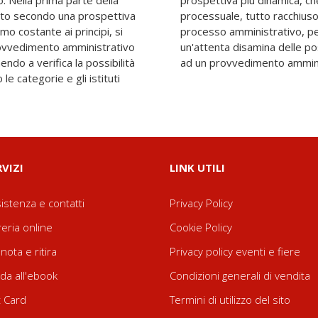
. Nella prima parte della
vio dall'analisi del dato
liato secondo una prospettiva
. 31 comma 4 del codice del
mo costante ai principi, si
concludersi attraverso
 provvedimento amministrativo
e di tutela esperibili dinanzi
endo a verifica la possibilità
ad un provvedimento amminis
e categorie e gli istituti
RVIZI
LINK UTILI
istenza e contatti
Privacy Policy
reria online
Cookie Policy
nota e ritira
Privacy policy eventi e fiere
da all'ebook
Condizioni generali di vendita
t Card
Termini di utilizzo del sito