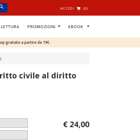
ACCEDI
(0)
I LETTURA
PROMOZIONI
EBOOK
oop gratuite a partire da 19€.
o
itto civile al diritto
€ 24,00