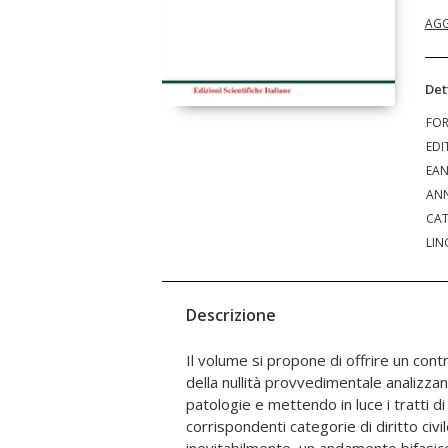
AGG
Det
FO
EDI
EA
ANN
CAT
LIN
Descrizione
Il volume si propone di offrire un contr
previsti per il secondo e di sopperire
della nullità provvedimentale analizzan
normativo mediante un mero rinvio alla 
patologie e mettendo in luce i tratti di 
seconda parte del lavoro affronta 
corrispondenti categorie di diritto civi
provvedimentale e il suo rapporto con