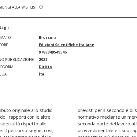
IUNGI ALLA WISHLIST
tagli
RMATO
Brossura
TORE
Edizioni Scientifiche Italiane
N
9788849549546
O PUBBLICAZIONE
2022
EGORIA
Diritto
GUA
ita
ibuto originale allo studio
 alla sinteticità del dato
do i rapporti con le altre
disciplina civilistica. La
specialità rispetto alle
il tema della nullità
le. Il percorso segue, così,
 le altre patologie in una