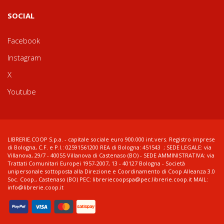
SOCIAL
Facebook
Instagram
X
Youtube
LIBRERIE.COOP S.p.a. - capitale sociale euro 900.000 int.vers. Registro imprese
di Bologna, C.F. e P.I.: 02591561200 REA di Bologna: 451543 ; SEDE LEGALE: via
Villanova, 29/7 - 40055 Villanova di Castenaso (BO) - SEDE AMMINISTRATIVA: via
Trattati Comunitari Europei 1957-2007, 13 - 40127 Bologna - Società
unipersonale sottoposta alla Direzione e Coordinamento di Coop Alleanza 3.0
Soc. Coop., Castenaso (BO) PEC: libreriecoopspa@pec.librerie.coop.it MAIL:
info@librerie.coop.it