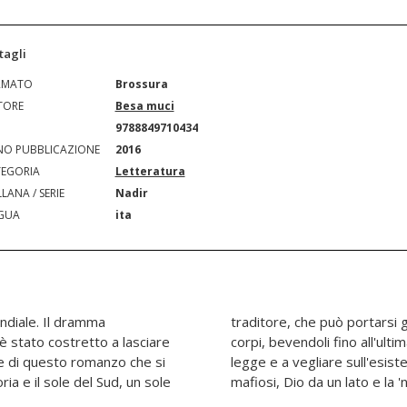
tagli
RMATO
Brossura
TORE
Besa muci
N
9788849710434
O PUBBLICAZIONE
2016
EGORIA
Letteratura
LANA / SERIE
Nadir
GUA
ita
ndiale. Il dramma
tro mondo e sfinire i
 è stato costretto a lasciare
a. Da queste parti, a dettar
re di questo romanzo che si
ella gente ci sono santi e
ia e il sole del Sud, un sole
mafiosi, Dio da un lato e la '