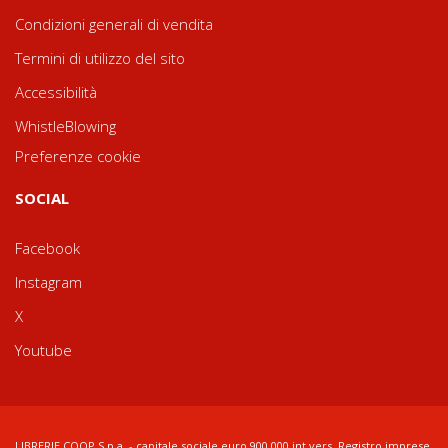
Condizioni generali di vendita
Termini di utilizzo del sito
Accessibilità
WhistleBlowing
Preferenze cookie
SOCIAL
Facebook
Instagram
X
Youtube
LIBRERIE.COOP S.p.a. - capitale sociale euro 900.000 int.vers. Registro imprese