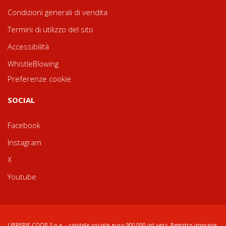
Condizioni generali di vendita
Termini di utilizzo del sito
Accessibilità
WhistleBlowing
Preferenze cookie
SOCIAL
Facebook
Instagram
X
Youtube
LIBRERIE.COOP S.p.a. - capitale sociale euro 900.000 int.vers. Registro imprese