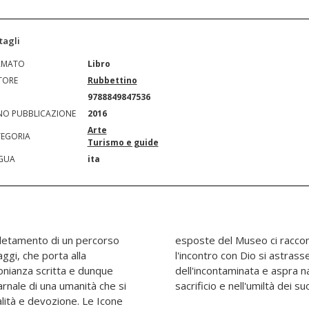
tagli
RMATO
Libro
TORE
Rubbettino
N
9788849847536
O PUBBLICAZIONE
2016
Arte
EGORIA
Turismo e guide
GUA
ita
letamento di un percorso
enti di quell'epoca in cui
aggi, che porta alla
lebrò nell'essenzialità
onianza scritta e dunque
i fece tenera e dolce nel
arnale di una umanità che si
sacrificio e nell'umiltà dei suo
alità e devozione. Le Icone