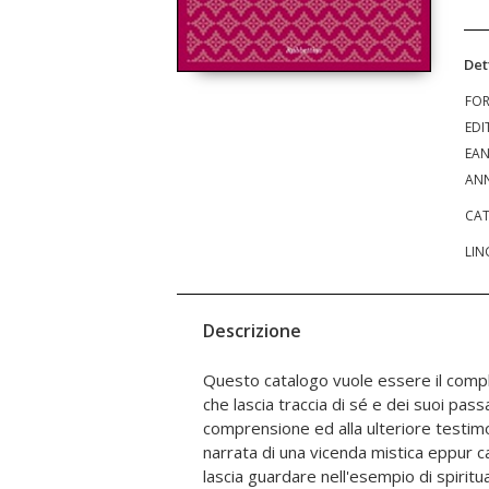
Det
FO
EDI
EA
ANN
CAT
LIN
Descrizione
Questo catalogo vuole essere il comp
esposte del Museo ci raccontano framm
che lascia traccia di sé e dei suoi pass
l'incontro con Dio si astrasse dal tutto e si ce
comprensione ed alla ulteriore testim
dell'incontaminata e aspra natura che s
narrata di una vicenda mistica eppur c
lascia guardare nell'esempio di spiritu