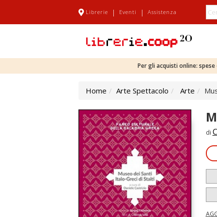
|
|
Librerie
Eventi
Assistenza
Per gli acquisti online: spes
Home
Arte Spettacolo
Arte
Muse
M
C
di
AGG