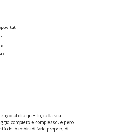
supportati
er
rs
Pad