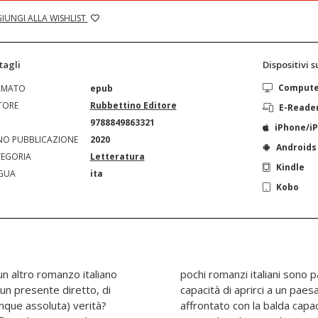
IUNGI ALLA WISHLIST
tagli
Dispositivi 
Comput
RMATO
epub
TORE
Rubbettino Editore
E-Reade
N
9788849863321
iPhone/i
O PUBBLICAZIONE
2020
Androids
EGORIA
Letteratura
Kindle
GUA
ita
Kobo
i un presente diretto, di
leto e complesso, e però
unque assoluta) verità?
ini di farlo proprio, di