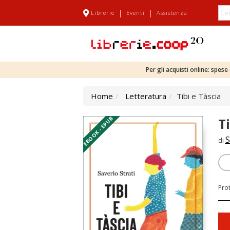
|
|
Librerie
Eventi
Assistenza
Per gli acquisti online: spes
Home
Letteratura
Tibi e Tàscia
EBOOK - EPUB
T
S
di
Pro