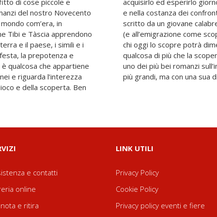
fitto di cose piccole e
el variare delle stagioni
romanzi del nostro Novecento
to «romanzo dell’infanzia»
il mondo com’era, in
to accedere agli studi
che Tibi e Tàscia apprendono
e possibilità) difficilmente
terra e il paese, i simili e i
uesta scoperta sarà per lui
a festa, la prepotenza e
 romanzo, bensì quella di
on è qualcosa che appartiene
che si conoscano, degno dei
nei e riguarda l’interezza
più grandi, ma con una sua di
 gioco e della scoperta. Ben
RVIZI
LINK UTILI
istenza e contatti
Privacy Policy
reria online
Cookie Policy
nota e ritira
Privacy policy eventi e fiere