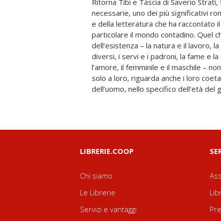
Ritorna Tibi e Tàscia di Saverio Strati, 
acquisirlo ed esperirlo giorno per giorno, n
necessarie, uno dei più significativi 
e nella costanza dei confronti. Ques
e della letteratura che ha raccontato 
scritto da un giovane calabrese che ha potu
particolare il mondo contadino. Quel 
(e all’emigrazione come scoperta e com
dell’esistenza – la natura e il lavoro, la 
chi oggi lo scopre potrà dimenticarlo. Q
diversi, i servi e i padroni, la fame e l
qualcosa di più che la scoperta di un buon
l’amore, il femminile e il maschile – n
uno dei più bei romanzi sull’infanzia 
solo a loro, riguarda anche i loro coeta
dell’uomo, nello specifico dell’età del
LIBRERIE.COOP
SE
Chi siamo
Ass
Le Librerie
Lib
Servizi e vantaggi
Pre