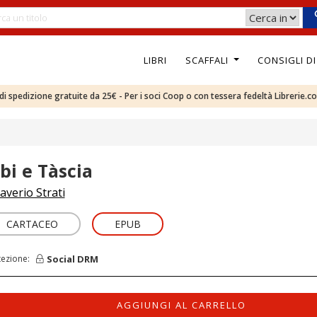
LIBRI
SCAFFALI
CONSIGLI D
e di spedizione gratuite da 25€ - Per i soci Coop o con tessera fedeltà Librerie.c
ibi e Tàscia
averio Strati
CARTACEO
EPUB
Social DRM
tezione:
AGGIUNGI AL CARRELLO