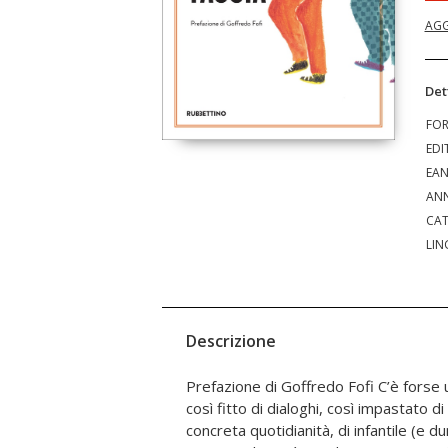
AGG
Det
FO
EDI
EA
ANN
CAT
LIN
Descrizione
Prefazione di Goffredo Fofi C’è forse un altro romanzo italiano
pochi romanzi italiani sono paragonabili a questo, nella sua
così fitto di dialoghi, così impastato d
capacità di aprirci a un paesaggio comp
concreta quotidianità, di infantile (e d
affrontato con la balda capacità dei bamb