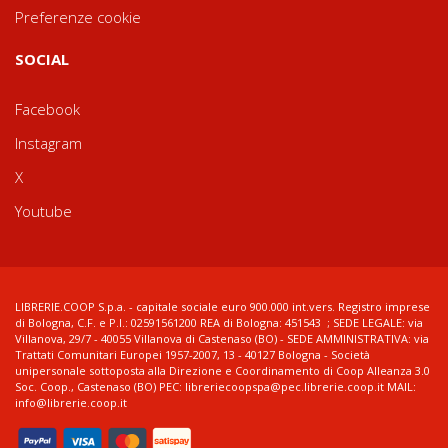
Preferenze cookie
SOCIAL
Facebook
Instagram
X
Youtube
LIBRERIE.COOP S.p.a. - capitale sociale euro 900.000 int.vers. Registro imprese
di Bologna, C.F. e P.I.: 02591561200 REA di Bologna: 451543 ; SEDE LEGALE: via
Villanova, 29/7 - 40055 Villanova di Castenaso (BO) - SEDE AMMINISTRATIVA: via
Trattati Comunitari Europei 1957-2007, 13 - 40127 Bologna - Società
unipersonale sottoposta alla Direzione e Coordinamento di Coop Alleanza 3.0
Soc. Coop., Castenaso (BO) PEC: libreriecoopspa@pec.librerie.coop.it MAIL:
info@librerie.coop.it