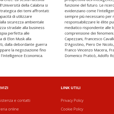
l'Università della Calabria si
 che vengono presentate
strategica dei temi affrontati:
presenti un campo di studi
apacità di utilizzare
pevoli i cittadini e
dalla sicurezza ambientale
, di fronte a un sistema
ezza stradale alla business
del consumo più che alla
 spia perfetta alle
 Berlingieri, Liuva
a di Elon Musk alla
onte, Mariaroberta
ti, dalla debordante guerra
 Del Gaudio, Armando Giove,
luppare la negoziazione fino
o Mercuri, Monica Osso,
r l'Intelligence Economica.
Domenico Praticò, Adolfo Ro
RVIZI
LINK UTILI
istenza e contatti
Privacy Policy
reria online
Cookie Policy