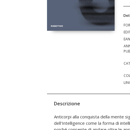
Det
FO
EDI
EA
AN
PUB
CAT
COL
LIN
Descrizione
Anticorpi alla conquista della mente si
Sono temi decisivi che delineano un mo
dell'Intelligence come la forma di inte
dal filo rosso della sicurezza na
poiché consente di andare oltre le ap
prospettiva dell'Intelligence, per in