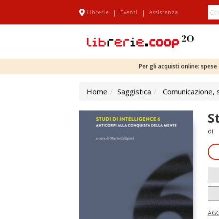
|
|
Librerie
Eventi
Assistenza
Per gli acquisti online: spes
Home
Saggistica
Comunicazione, sc
St
di
AGG