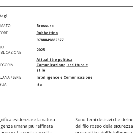
tagli
RMATO
Brossura
TORE
Rubbettino
N
9788849882377
NO
2025
BLICAZIONE
Attualità e politica
EGORIA
Comunicazione, scrittura e
stile
LANA / SERIE
Intelligence e Comunicazione
GUA
ita
gnifica evidenziare la natura
saico di problemi collegati
lligenza umana più raffinata
zionale, esaminato nella
parenze. La sesta raccolta
tercettare il presente in