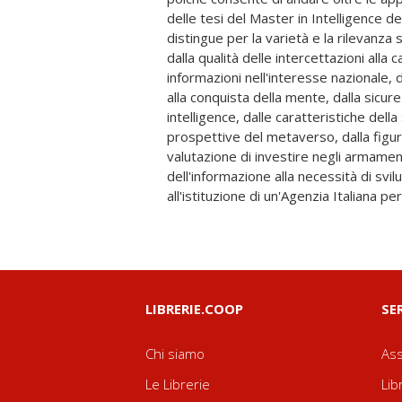
delle tesi del Master in Intelligence del
funzione del futuro. Le ricerche
distingue per la varietà e la rilevanza 
evidenziano come l'Intelligence rap
dalla qualità delle intercettazioni alla c
sempre più necessario per rendere consa
informazioni nell'interesse nazionale, 
responsabilizzare le élite pubbliche
alla conquista della mente, dalla sicur
mediatico rispondente alle logiche 
intelligence, dalle caratteristiche della
comprensione dei fenomeni. Saggi di: Diego
prospettive del metaverso, dalla figur
Capezzani, Francesco Cavallo, Carlo C
valutazione di investire negli armamen
D'Agostino, Piero De Nicolo, Diletta
dell'informazione alla necessità di svi
Franco Vincenzo Macera, Francesc
all'istituzione di un'Agenzia Italiana pe
LIBRERIE.COOP
SE
Chi siamo
Ass
Le Librerie
Lib