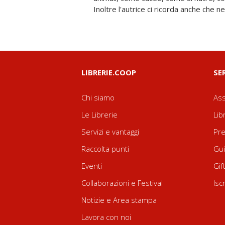
Inoltre l'autrice ci ricorda anche che 
LIBRERIE.COOP
SE
Chi siamo
Ass
Le Librerie
Lib
Servizi e vantaggi
Pre
Raccolta punti
Gui
Eventi
Gif
Collaborazioni e Festival
Isc
Notizie e Area stampa
Lavora con noi