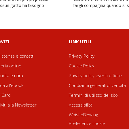
nessun gatto ha bisogno
fargli compagnia quando si s
RVIZI
LINK UTILI
istenza e contatti
Privacy Policy
reria online
Cookie Policy
nota e ritira
Privacy policy eventi e fiere
da all'ebook
Condizioni generali di vendita
t Card
Termini di utilizzo del sito
riviti alla Newsletter
Accessibilità
WhistleBlowing
Preferenze cookie