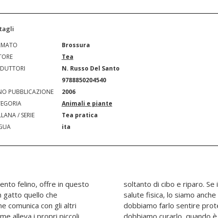
tagli
RMATO
Brossura
TORE
Tea
DUTTORI
N. Russo Del Santo
N
9788850204540
O PUBBLICAZIONE
2006
EGORIA
Animali e piante
LANA / SERIE
Tea pratica
GUA
ita
nto felino, offre in questo
siamo responsabili della sua
un gatto quello che
essere psicologico:
 comunica con gli altri
lo stesso tempo libero;
e alleva i propri piccoli.
essato, giocare con lui e