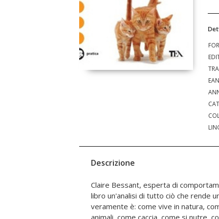
Det
FO
EDI
TRA
EA
ANN
CAT
COL
LIN
Descrizione
Claire Bessant, esperta di comportame
soltanto di cibo e riparo. Se infatti 
libro un'analisi di tutto ciò che rende 
salute fisica, lo siamo anche del suo ben
veramente è: come vive in natura, come
dobbiamo farlo sentire protetto e al
animali, come caccia, come si nutre, com
dobbiamo curarlo, quando è malato o str