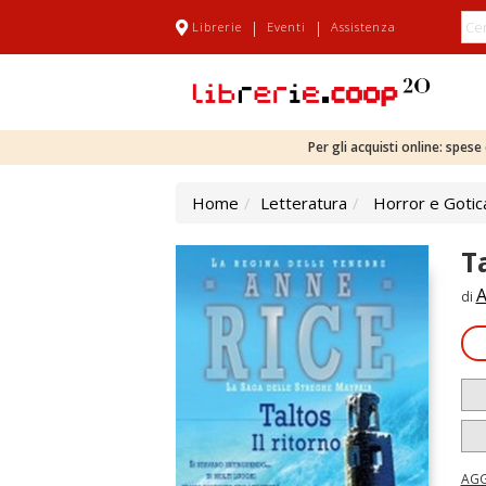
|
|
Librerie
Eventi
Assistenza
Per gli acquisti online: spes
Home
Letteratura
Horror e Gotic
Ta
A
di
AGG