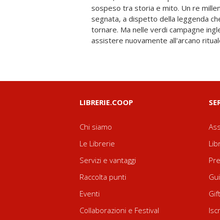
sospeso tra storia e mito. Un re millen
un dono sciagurato che ha fatto sprof
segnata, a dispetto della leggenda che
in un limbo di torpore. Sarà lei a dover e
tornare. Ma nelle verdi campagne ingl
per far fronte al pericolo e combatte
assistere nuovamente all'arcano ritua
LIBRERIE.COOP
SE
Chi siamo
Ass
Le Librerie
Lib
Servizi e vantaggi
Pre
Raccolta punti
Gui
Eventi
Gif
Collaborazioni e Festival
Isc