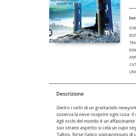
Det
FO
EDI
TRA
EA
ANN
CAT
LIN
Descrizione
Dietro i vetri di un grattacielo newyo
quella favolosa razza, un sogno folle c
osserva la neve ricoprire ogni cosa. 
austere mura dell'Ordine del Talamasc
Agli occhi del mondo è un affascinante
uno dei suoi membri più illustri, imp
suo strano aspetto si cela un cupo segr
streghe Mayfair. Una minaccia che mette a r
Taltos, forse l'unico sopravvissuto di
nel cui sangue si cela lo spaventoso pot