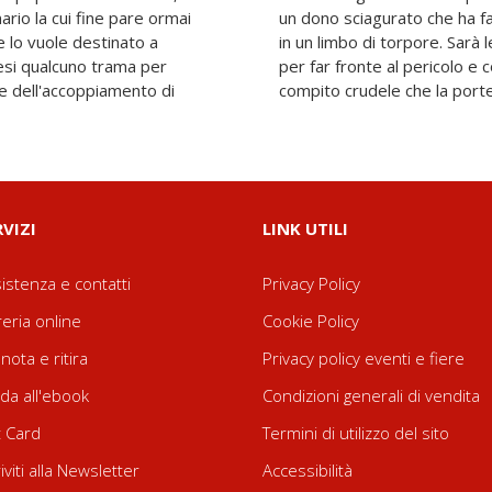
ario la cui fine pare ormai
ondare la bellissima Rowan
 lo vuole destinato a
mergere da quelle nebbie
esi qualcuno trama per
re i propri demoni. Un
le dell'accoppiamento di
compito crudele che la porter
RVIZI
LINK UTILI
istenza e contatti
Privacy Policy
reria online
Cookie Policy
nota e ritira
Privacy policy eventi e fiere
da all'ebook
Condizioni generali di vendita
t Card
Termini di utilizzo del sito
riviti alla Newsletter
Accessibilità