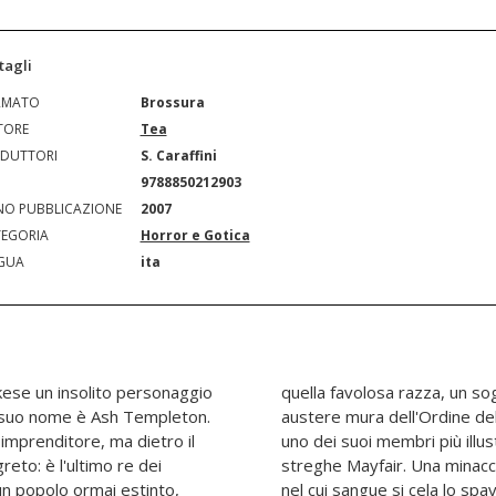
tagli
RMATO
Brossura
TORE
Tea
DUTTORI
S. Caraffini
N
9788850212903
O PUBBLICAZIONE
2007
EGORIA
Horror e Gotica
GUA
ita
rkese un insolito personaggio
he rischia di far crollare le
Il suo nome è Ash Templeton.
a ed à già costato la vita a
 imprenditore, ma dietro il
arentato con il clan delle
eto: è l'ultimo re dei
ischio l'intera famiglia
 un popolo ormai estinto,
ere di generare i Taltos,