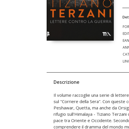
Det
FO
EDI
EA
ANN
CAT
LIN
Descrizione
Il volume raccoglie una serie di lette
con la modernità, il ruolo del
sul "Corriere della Sera". Con queste 
antiglobalizzazione, la necessità da par
Peshawar, Quetta, ma anche da Orsigna
una guerra di religione", bisogna sopr
rifugio sull'Himalaya - Tiziano Terzani
credere che l'unica via d'uscita p
pace tra Oriente e Occidente. Secondo 
comprendere il dramma del mondo mu