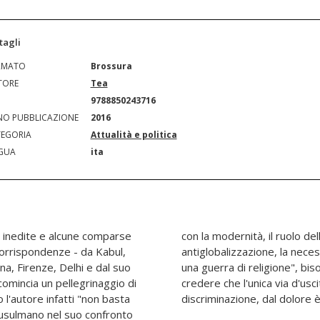
tagli
RMATO
Brossura
TORE
Tea
N
9788850243716
O PUBBLICAZIONE
2016
EGORIA
Attualità e politica
GUA
ita
re inedite e alcune comparse
l'Islam come ideologia
corrispondenze - da Kabul,
te dell'Occidente di evitare
, Firenze, Delhi e dal suo
attutto capire, convincersi,
 comincia un pellegrinaggio di
ossibile dall'odio, dalla
l'autore infatti "non basta
discriminazione, dal dolore è
sulmano nel suo confronto