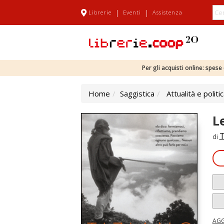
|
|
Librerie
Eventi
Assistenza
Per gli acquisti online: spes
Home
Saggistica
Attualità e politi
L
T
di
AGG