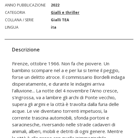
ANNO PUBBLICAZIONE
2022
CATEGORIA
Gialli e thriller
COLLANA / SERIE
Gialli TEA
LINGUA
ita
Descrizione
Firenze, ottobre 1966. Non fa che piovere. Un
bambino scompare nel a e per lui si teme il peggio,
forse un delitto atroce. Il commissario Bordelli indaga
disperatamente, e durante le indagini arriva
l'alluvione... La notte del 4 novembre l'Arno cresce,
s'ingrossa, va a lambire gli archi di Ponte vecchio,
supera gli argini e la città è travolta dalla furia delle
acque. Le vie diventano torrenti impetuosi, la
corrente trascina automobili, sfonda portoni e
saracinesche, riversando nelle strade cadaveri di
animali, alberi, mobili e detriti di ogni genere. Mentre
la città è alle prese con quella inimmaginabile