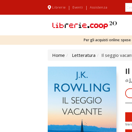
|
|
Librerie
Eventi
Assistenza
Per gli acquisti online: spes
Home
Letteratura
Il seggio vacan
I
J
di
Veri