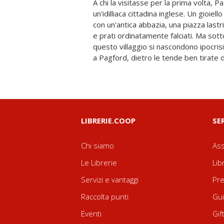
A chi la visitasse per la prima volta,
aver intrapreso una guerra personale e
un'idilliaca cittadina inglese. Un gioiell
genitori, mogli contro mariti, benest
con un'antica abbazia, una piazza lastri
Rowling firma un romanzo forte e
e prati ordinatamente falciati. Ma sott
contemporanea, una commedia aspr
questo villaggio si nascondono ipocrisi
a Pagford, dietro le tende ben tirate 
LIBRERIE.COOP
SE
Chi siamo
Ass
Le Librerie
Lib
Servizi e vantaggi
Pre
Raccolta punti
Gui
Eventi
Gif