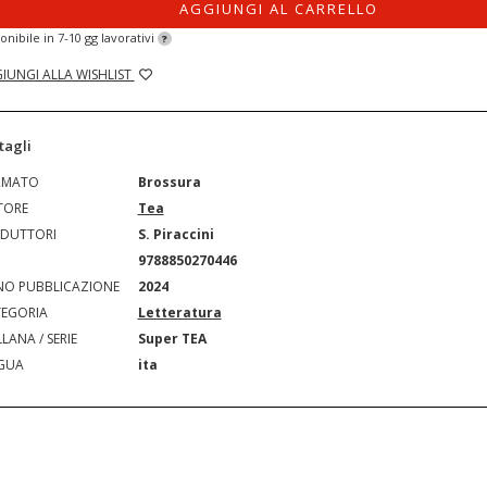
AGGIUNGI AL CARRELLO
onibile in 7-10 gg lavorativi
?
IUNGI ALLA WISHLIST
tagli
RMATO
Brossura
TORE
Tea
DUTTORI
S. Piraccini
N
9788850270446
O PUBBLICAZIONE
2024
EGORIA
Letteratura
LANA / SERIE
Super TEA
GUA
ita