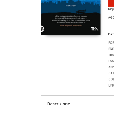
Disp
AGG
Det
FO
EDI
TRA
EA
ANN
CAT
COL
LIN
Descrizione