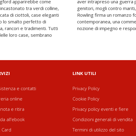
 Pagford apparirebbe come
 universale: figli contro
o incastonato tra verdi colline,
anti contro emarginati. J.K.
cata di ciottoli, case eleganti
 disarmante sulla società
o lo smalto perfetto di
a e commovente sulla
a, rancori e tradimenti. Tutti
nozione di impegno e respon
delle loro case, sembrano
RVIZI
LINK UTILI
istenza e contatti
Privacy Policy
reria online
Cookie Policy
nota e ritira
Privacy policy eventi e fiere
da all'ebook
Condizioni generali di vendita
t Card
Termini di utilizzo del sito