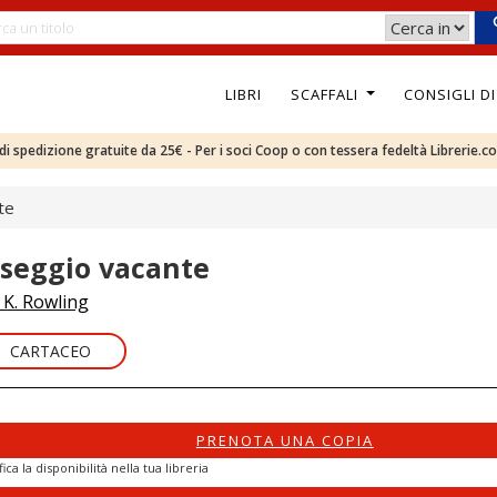
LIBRI
SCAFFALI
CONSIGLI D
e di spedizione gratuite da 25€ - Per i soci Coop o con tessera fedeltà Librerie.c
te
l seggio vacante
. K. Rowling
CARTACEO
PRENOTA UNA COPIA
fica la disponibilità nella tua libreria