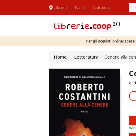
|
|
Librerie
Eventi
Assistenza
Per gli acquisti online: spes
Home
Letteratura
Cenere alla ce
C
R
di
Veri