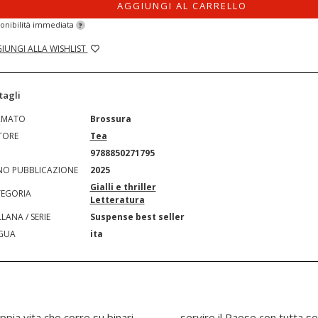
AGGIUNGI AL CARRELLO
onibilità immediata
?
IUNGI ALLA WISHLIST
tagli
RMATO
Brossura
TORE
Tea
N
9788850271795
O PUBBLICAZIONE
2025
Gialli e thriller
EGORIA
Letteratura
LANA / SERIE
Suspense best seller
GUA
ita
pia vita che corre su binari
ssa. La minaccia che deve