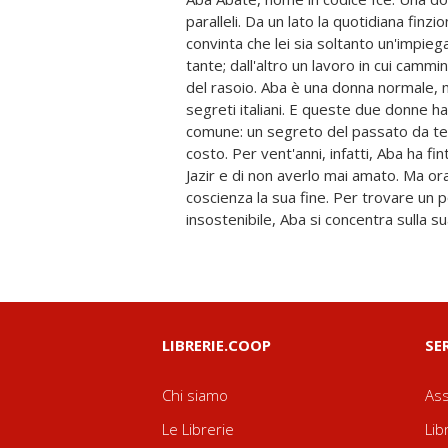
paralleli. Da un lato la quotidiana finzi
affrontare ora si cela dietro la figura de
convinta che lei sia soltanto un'imp
pochissimo: figlio del deserto, uomo se
tante; dall'altro un lavoro in cui camm
agisce nell'ombra e adesso è sul punto 
del rasoio. Aba è una donna normale, m
di puro terrore. Il Generale ha un un
segreti italiani. E queste due donne h
che aveva allevato con durezza, il figlio se
comune: un segreto del passato da t
Mike Balistreri, e che era diventato u
costo. Per vent'anni, infatti, Aba ha f
mercenario. Quell'uomo di cui lui and
Jazir e di non averlo mai amato. Ma ora 
dell'amore per una spia italiana... Per
coscienza la sua fine. Per trovare un p
momento di agire e costringere tutti i s
insostenibile, Aba si concentra sulla su
LIBRERIE.COOP
SE
Chi siamo
Ass
Le Librerie
Lib