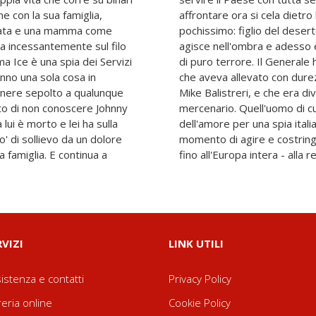
one con la sua famiglia,
l Generale. Di lui si sa
iegata e una mamma come
nza scrupoli, da decenni
ina incessantemente sul filo
di mettere in atto un piano
a Ice è una spia dei Servizi
ico punto debole: un bambino
anno una sola cosa in
greto del vecchio amico
enere sepolto a qualunque
n combattente, uno spietato
into di non conoscere Johnny
ava fiero è morto, a causa
lui è morto e lei ha sulla
 il Generale è arrivato il
o' di sollievo da un dolore
uoi nemici - dall'agente Ice
a famiglia. E continua a
fino all'Europa intera - alla r
RVIZI
LINK UTILI
istenza e contatti
Privacy Policy
reria online
Cookie Policy