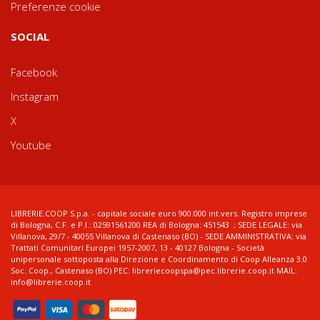
Preferenze cookie
SOCIAL
Facebook
Instagram
X
Youtube
LIBRERIE.COOP S.p.a. - capitale sociale euro 900.000 int.vers. Registro imprese
di Bologna, C.F. e P.I.: 02591561200 REA di Bologna: 451543 ; SEDE LEGALE: via
Villanova, 29/7 - 40055 Villanova di Castenaso (BO) - SEDE AMMINISTRATIVA: via
Trattati Comunitari Europei 1957-2007, 13 - 40127 Bologna - Società
unipersonale sottoposta alla Direzione e Coordinamento di Coop Alleanza 3.0
Soc. Coop., Castenaso (BO) PEC: libreriecoopspa@pec.librerie.coop.it MAIL:
info@librerie.coop.it