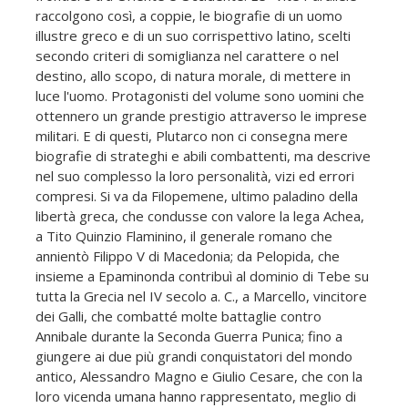
raccolgono così, a coppie, le biografie di un uomo
illustre greco e di un suo corrispettivo latino, scelti
secondo criteri di somiglianza nel carattere o nel
destino, allo scopo, di natura morale, di mettere in
luce l'uomo. Protagonisti del volume sono uomini che
ottennero un grande prestigio attraverso le imprese
militari. E di questi, Plutarco non ci consegna mere
biografie di strateghi e abili combattenti, ma descrive
nel suo complesso la loro personalità, vizi ed errori
compresi. Si va da Filopemene, ultimo paladino della
libertà greca, che condusse con valore la lega Achea,
a Tito Quinzio Flaminino, il generale romano che
annientò Filippo V di Macedonia; da Pelopida, che
insieme a Epaminonda contribuì al dominio di Tebe su
tutta la Grecia nel IV secolo a. C., a Marcello, vincitore
dei Galli, che combatté molte battaglie contro
Annibale durante la Seconda Guerra Punica; fino a
giungere ai due più grandi conquistatori del mondo
antico, Alessandro Magno e Giulio Cesare, che con la
loro vicenda umana hanno rappresentato, meglio di