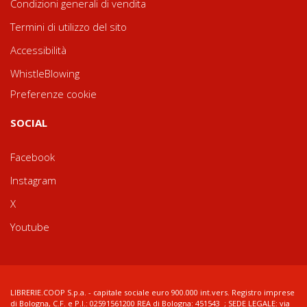
Condizioni generali di vendita
Termini di utilizzo del sito
Accessibilità
WhistleBlowing
Preferenze cookie
SOCIAL
Facebook
Instagram
X
Youtube
LIBRERIE.COOP S.p.a. - capitale sociale euro 900.000 int.vers. Registro imprese
di Bologna, C.F. e P.I.: 02591561200 REA di Bologna: 451543 ; SEDE LEGALE: via