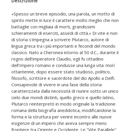
Descrizione
«Spesso un breve episodio, una parola, un motto di
spirito mette in luce il carattere molto meglio che non
battaglie con migliaia di morti, grandissimi
schieramenti di eserciti, assedi di città.» Di vite e non
di storia s'impegna a scrivere Plutarco, autore di
lingua greca tra i più importanti e fecondi del mondo
classico. Nato a Cheronea intorno al 50 d.C., durante il
regno dell'imperatore Claudio, egli fu cittadino
dell'Impero romano e condusse una lunga vita: morì
ottantenne, dopo essere stato studioso, politico,
filosofo, scrittore e sacerdote del dio Apollo a Delfi.
Consapevole di vivere in una fase della storia
caratterizzata dalla necessità di riunire sotto un unico
cielo due mondi distinti, quello greco e quello latino,
Plutarco reinterpretò in modo originale la tradizione
romana della biografia aneddotica, modificandone la
forma e la struttura per venire incontro alle nuove
esigenze di un impero che aveva sempre meno
frontiere tra Oriente e Occidente. Le "Vite Parallele"