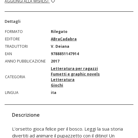
AGGIUNGI ALLA WISHLIST
Dettagli
FORMATO
Rilegato
EDITORE
ABraCadabra
TRADUTTORI
V. Deiana
EAN
9788851147914
ANNO PUBBLICAZIONE
2017
Letteratura per ragazzi
Fumetti e graphic novels
CATEGORIA
Letteratura
Giochi
LINGUA
ita
Descrizione
L'orsetto gioca felice per il bosco. Leggi la sua storia
divertiti ad animare il pupazzetto con il ditino! Un