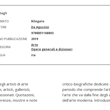
tagli
RMATO
Rilegato
TORE
De Agostini
N
9788851168803
O PUBBLICAZIONE
2019
Arte
EGORIA
Opere generali e dizionari
GUA
ita
li artisti di arte
rte contemporanea, il
rtisti, galleristi,
ente, e include tutta
assionati. Quotazioni,
 oggi, ovvero dalla fine
eferenze, mostre e note
dell'arte moderna. Introduzio