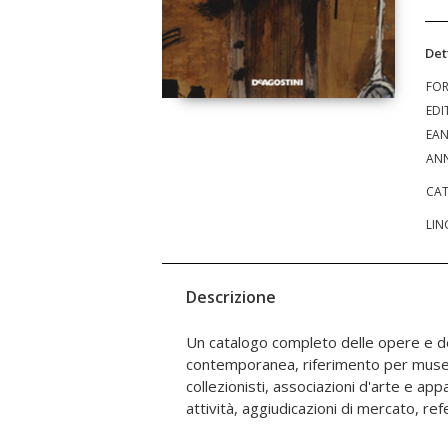
Det
FO
EDI
EA
ANN
CAT
LIN
Descrizione
Un catalogo completo delle opere e deg
critico-biografiche dedicate al mercato dell'a
contemporanea, riferimento per musei, a
periodo che comprende l'arte creata nel pres
collezionisti, associazioni d'arte e app
l'arte che va dalla fine degli anni '60 ad
attività, aggiudicazioni di mercato, r