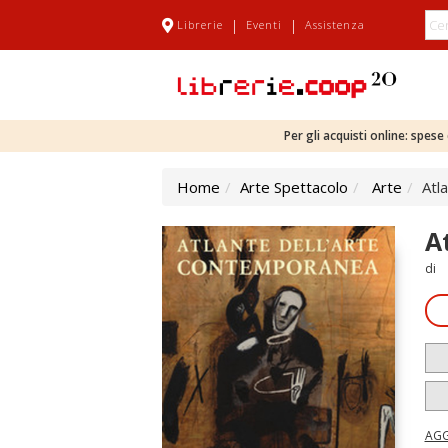
|
|
Librerie
Eventi
Assistenza
Per gli acquisti online: spes
Home
Arte Spettacolo
Arte
Atl
A
di
AGG