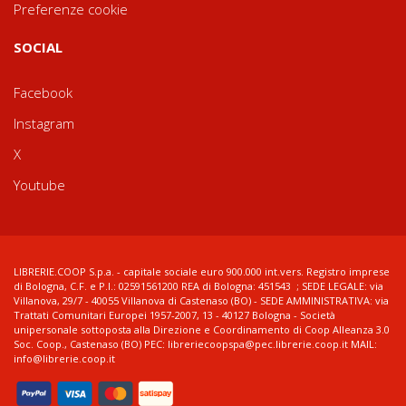
Preferenze cookie
SOCIAL
Facebook
Instagram
X
Youtube
LIBRERIE.COOP S.p.a. - capitale sociale euro 900.000 int.vers. Registro imprese
di Bologna, C.F. e P.I.: 02591561200 REA di Bologna: 451543 ; SEDE LEGALE: via
Villanova, 29/7 - 40055 Villanova di Castenaso (BO) - SEDE AMMINISTRATIVA: via
Trattati Comunitari Europei 1957-2007, 13 - 40127 Bologna - Società
unipersonale sottoposta alla Direzione e Coordinamento di Coop Alleanza 3.0
Soc. Coop., Castenaso (BO) PEC: libreriecoopspa@pec.librerie.coop.it MAIL:
info@librerie.coop.it