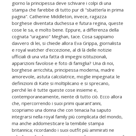
giorno la principessa deve schivare i colpi di una
stampa che farebbe di tutto pur di "sbatterla in prima
pagina". Catherine Middleton, invece, ragazza
borghese diventata duchessa e futura regina, queste
cose le sa, e molto bene. Eppure, a differenza della
cognata "uragano" Meghan, tace. Cosa sappiamo
davvero di lei, si chiede allora Eva Grippa, giornalista
e royal watcher d'eccezione, al di là delle notizie
ufficiali di una vita fatta di impegni istituzionali,
apparizioni favolose e foto di famiglia? Una di noi,
borghese arricchita, principessa moderna, madre
amorevole, astuta calcolatrice, moglie impegnata: le
definizioni di Kate si moltiplicano e si sprecano,
perché lei è tutte queste cose insieme e,
contemporaneamente, niente di tutto ciò. Ecco allora
che, ripercorrendo i suoi primi quarant'anni,
scopriamo una donna che con tenacia ha saputo
integrarsi nella royal family più complicata del mondo,
ma anche addomesticare la temibile stampa
britannica; ricordando i suoi outfit più ammirati ne