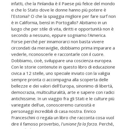
infatti, che la Finlandia è il Paese più felice del mondo
e che lo Stato dove le donne hanno più potere è
l'Estonia? O che la spiaggia migliore per fare surf non
è in California, bensì in Portogallo? Abitiamo in un
luogo che per stile di vita, diritti e opportunità non è
secondo a nessuno, eppure sogniamo l'America.
Forse perché per innamorarci non basta vivere
circondati da meraviglie, dobbiamo prima imparare a
vederle, riconoscerle e raccontarle con il cuore.
Dobbiamo, cioè, sviluppare una coscienza europea.
Con le storie contenute in questo libro di educazione
civica a 12 stelle, uno speciale inviato con la valigia
sempre pronta ci accompagna alla scoperta delle
bellezze e dei valori dell'Europa, sinonimo di libertà,
democrazia, multiculturalità, arte e sapere con radici
antichissime. In un viaggio fra gli Stati e le culture più
variegate dell'ue, conosceremo curiosità e
personaggi incredibili di casa nostra. Enrico
Franceschini ci regala un libro che racconta cosa vuol
dire il famoso proverbio,
l'unione fa la forza
. Perché,