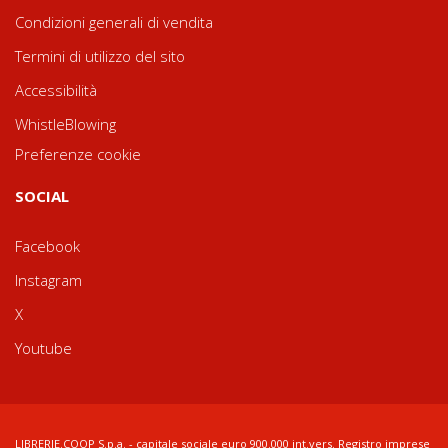
Condizioni generali di vendita
Termini di utilizzo del sito
Accessibilità
WhistleBlowing
Preferenze cookie
SOCIAL
Facebook
Instagram
X
Youtube
LIBRERIE.COOP S.p.a. - capitale sociale euro 900.000 int.vers. Registro imprese