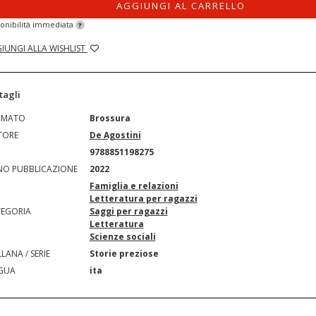
AGGIUNGI AL CARRELLO
onibilità immediata
?
IUNGI ALLA WISHLIST
tagli
RMATO
Brossura
TORE
De Agostini
N
9788851198275
O PUBBLICAZIONE
2022
Famiglia e relazioni
Letteratura per ragazzi
EGORIA
Saggi per ragazzi
Letteratura
Scienze sociali
LANA / SERIE
Storie preziose
GUA
ita