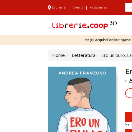
|
|
Librerie
Eventi
Assistenza
Per gli acquisti online: spes
Home
Letteratura
Ero un bullo. L
E
A
di
Veri