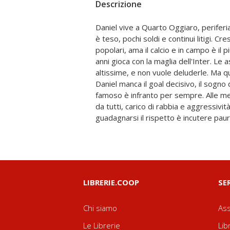
Descrizione
Daniel vive a Quarto Oggiaro, periferia d
neanche di fare un colpo in banca. E in
è teso, pochi soldi e continui litigi. Cre
farle per davvero, finché finisce al Beccar
popolari, ama il calcio e in campo è il p
considerato un ragazzo perduto, irre
anni gioca con la maglia dell'Inter. Le 
svolta, l'incontro con don Claudio, il cap
altissime, e non vuole deluderle. Ma q
viene affidato alla sua comunità, che acc
Daniel manca il goal decisivo, il sogno 
lentamente impara a guardare le cose d
famoso è infranto per sempre. Alle me
Dall'autore di #disobbediente! 
da tutti, carico di rabbia e aggressivi
un'appassionante storia vera di rinasc
guadagnarsi il rispetto è incutere pau
LIBRERIE.COOP
SE
Chi siamo
Ass
Le Librerie
Lib