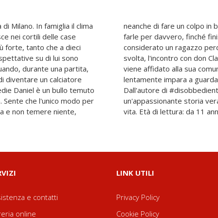
i Milano. In famiglia il clima
fatti, lui le rapine arriva a
sce nei cortili delle case
ia, il carcere minorile. È
iù forte, tanto che a dieci
cuperabile. A segnare la
aspettative su di lui sono
pellano del carcere. Daniel
uando, durante una partita,
oglie i "ragazzi difficili", e
di diventare un calciatore
a una nuova prospettiva...
die Daniel è un bullo temuto
e Viva la Costituzione,
tà. Sente che l'unico modo per
ita, amicizia e amore per la
ra e non temere niente,
vita. Età di lettura: da 11 ann
RVIZI
LINK UTILI
istenza e contatti
Privacy Policy
reria online
Cookie Policy