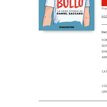
Disp
AGG
Det
FO
EDI
EA
ANN
CAT
COL
LIN