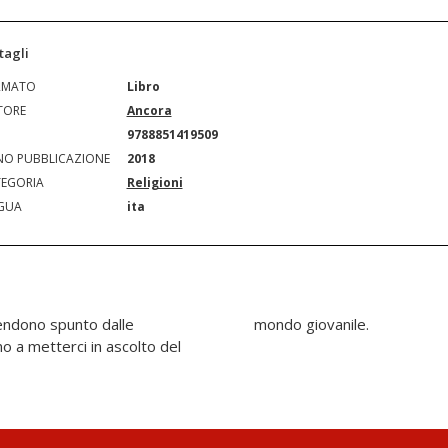
tagli
RMATO
Libro
TORE
Ancora
N
9788851419509
O PUBBLICAZIONE
2018
EGORIA
Religioni
GUA
ita
rendono spunto dalle
mondo giovanile.
no a metterci in ascolto del