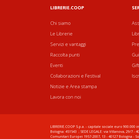
LIBRERIE.COOP
SE
Chi siamo
Ass
Le Librerie
Lib
Servizi e vantaggi
Pre
Raccolta punti
Gui
Eventi
Gif
Collaborazioni e Festival
Isc
Notizie e Area stampa
Lavora con noi
LIBRERIE.COOP S.p.a. - capitale sociale euro 900.000 in
Bologna: 451543 ; SEDE LEGALE: via Villanova, 29/7 - 4
Comunitari Europei 1957-2007, 13 - 40127 Bologna - S