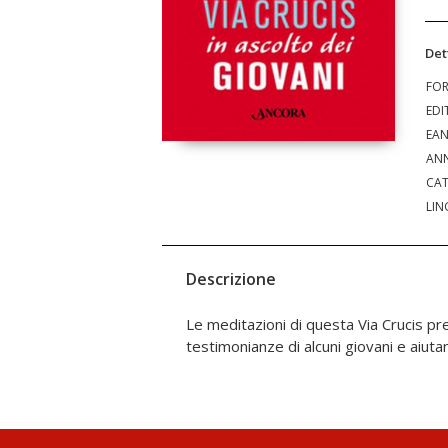
Det
FO
EDI
EA
ANN
CAT
LIN
Descrizione
Le meditazioni di questa Via Crucis p
testimonianze di alcuni giovani e aiuta