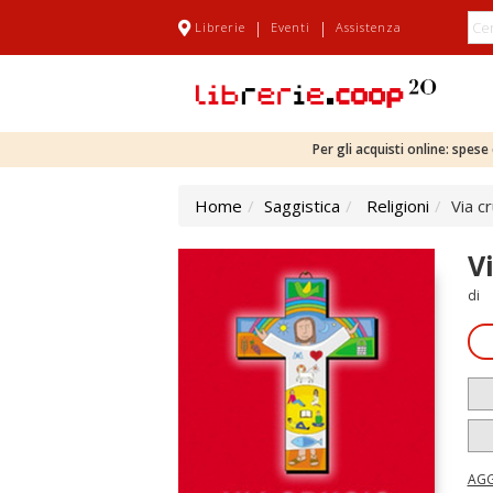
|
|
Librerie
Eventi
Assistenza
Per gli acquisti online: spes
Home
Saggistica
Religioni
Via cr
V
di
AGG