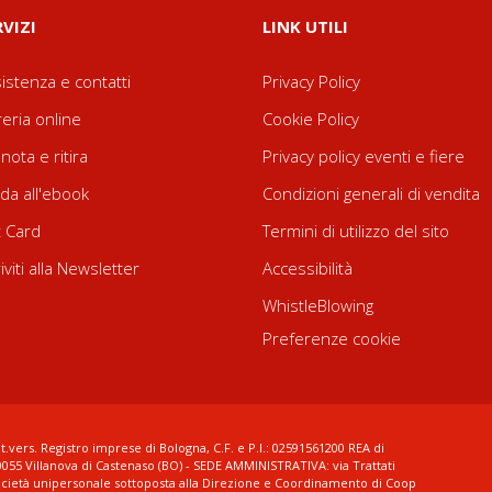
RVIZI
LINK UTILI
istenza e contatti
Privacy Policy
reria online
Cookie Policy
nota e ritira
Privacy policy eventi e fiere
da all'ebook
Condizioni generali di vendita
t Card
Termini di utilizzo del sito
riviti alla Newsletter
Accessibilità
WhistleBlowing
Preferenze cookie
t.vers. Registro imprese di Bologna, C.F. e P.I.: 02591561200 REA di
0055 Villanova di Castenaso (BO) - SEDE AMMINISTRATIVA: via Trattati
ocietà unipersonale sottoposta alla Direzione e Coordinamento di Coop