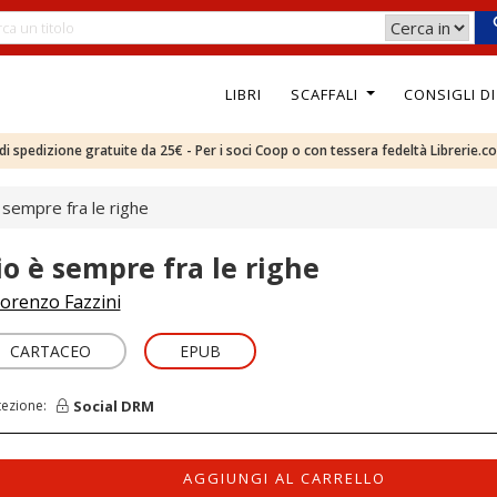
LIBRI
SCAFFALI
CONSIGLI D
e di spedizione gratuite da 25€ - Per i soci Coop o con tessera fedeltà Librerie.c
 sempre fra le righe
io è sempre fra le righe
orenzo Fazzini
CARTACEO
EPUB
Social DRM
tezione:
AGGIUNGI AL CARRELLO