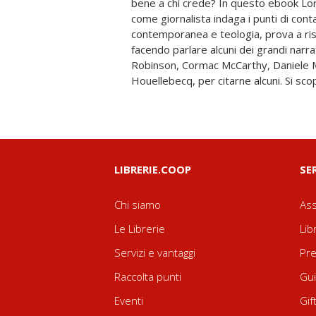
bene a chi crede? In questo ebook Lor
Perché lo Spirito di Dio sa soffiare ov
come giornalista indaga i punti di cont
libri che prendono sul serio la complessità
contemporanea e teologia, prova a risp
di leggere un romanzo non sarà più l
facendo parlare alcuni dei grandi narra
questo ebook, prezioso e originale: vi
Robinson, Cormac McCarthy, Daniele Me
Houellebecq, per citarne alcuni. Si sco
LIBRERIE.COOP
SE
Chi siamo
Ass
Le Librerie
Lib
Servizi e vantaggi
Pre
Raccolta punti
Gui
Eventi
Gif