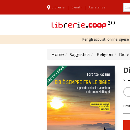
|
|
Librerie
Eventi
Assistenza
Per gli acquisti online: spes
Home
Saggistica
Religioni
Dio è
EBOOK - EPUB
D
L
di
Pro