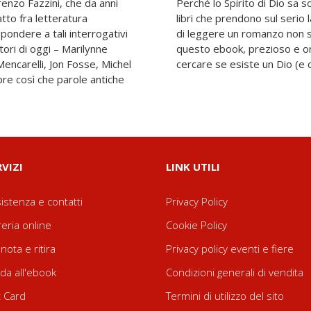
enzo Fazzini, che da anni
unque, soprattutto in quei
atto fra letteratura
 umana. Il vostro modo
ondere a tali interrogativi
o stesso dopo aver gustato
tori di oggi – Marilynne
 ritroverete anche voi a
ncarelli, Jon Fosse, Michel
cercare se esiste un Dio (e 
pre così che parole antiche
RVIZI
LINK UTILI
istenza e contatti
Privacy Policy
reria online
Cookie Policy
nota e ritira
Privacy policy eventi e fiere
da all'ebook
Condizioni generali di vendita
t Card
Termini di utilizzo del sito