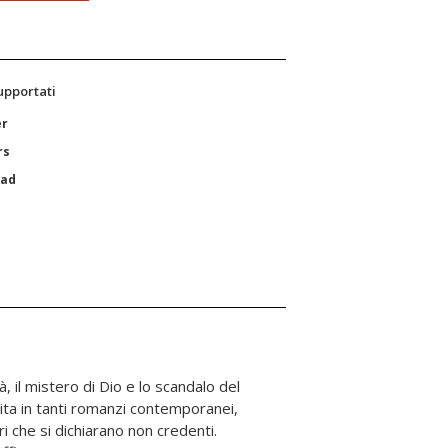
supportati
er
rs
Pad