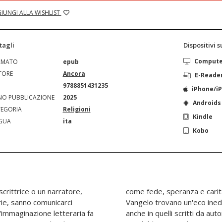
IUNGI ALLA WISHLIST
tagli
Dispositivi 
Comput
RMATO
epub
TORE
Ancora
E-Reade
N
9788851431235
iPhone/i
O PUBBLICAZIONE
2025
Androids
EGORIA
Religioni
Kindle
GUA
ita
Kobo
crittrice o un narratore,
o di Dio e lo scandalo del
rie, sanno comunicarci
 romanzi contemporanei,
'immaginazione letteraria fa
 si dichiarano non credenti.