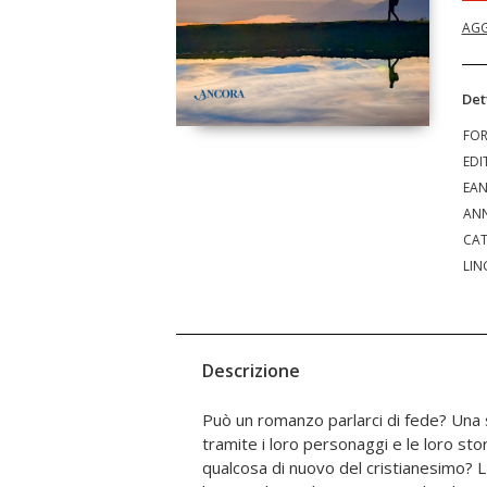
AGG
Det
FO
EDI
EA
ANN
CAT
LIN
Descrizione
Può un romanzo parlarci di fede? Una s
come fede, speranza e carità, il mister
tramite i loro personaggi e le loro sto
Vangelo trovano un'eco inedita in tanti
qualcosa di nuovo del cristianesimo? L
anche in quelli scritti da autori che