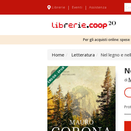
|
|
Librerie
Eventi
Assistenza
Per gli acquisti online: spes
Home
Letteratura
Nel legno e nel
EBOOK - EPUB
N
M
di
Pro