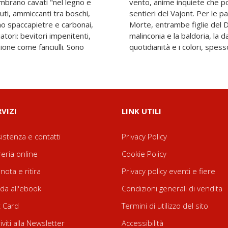
mbrano cavati "nel legno e
alli, i burroni, gli scabri
evuti, ammiccanti tra boschi,
ono, appaiate, la Vita e la
no spaccapietre e carbonai,
uffoneria e la tragicità, la
atori: bevitori impenitenti,
ne e la furbizia, la scabra
zione come fanciulli. Sono
quotidianità e i colori, spess
RVIZI
LINK UTILI
istenza e contatti
Privacy Policy
reria online
Cookie Policy
nota e ritira
Privacy policy eventi e fiere
da all'ebook
Condizioni generali di vendita
t Card
Termini di utilizzo del sito
riviti alla Newsletter
Accessibilità