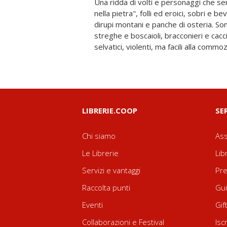
Una ridda di volti e personaggi che se
vento, anime inquiete che popolano le v
nella pietra", folli ed eroici, sobri e b
sentieri del Vajont. Per le pagine corr
dirupi montani e panche di osteria. So
Morte, entrambe figlie del Destino, la b
streghe e boscaioli, bracconieri e cacci
malinconia e la baldoria, la dabbenaggi
selvatici, violenti, ma facili alla commo
LIBRERIE.COOP
SE
Chi siamo
Ass
Le Librerie
Lib
Servizi e vantaggi
Pre
Raccolta punti
Gui
Eventi
Gif
Collaborazioni e Festival
Isc