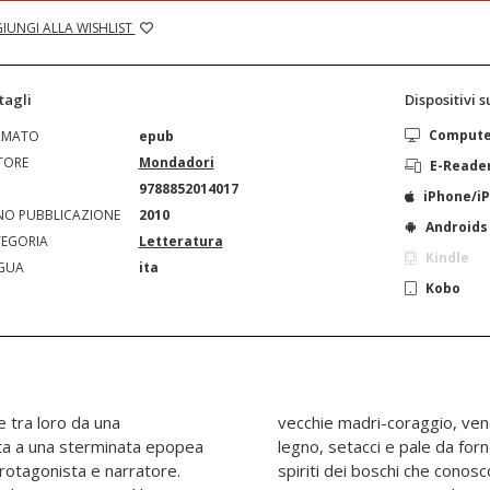
IUNGI ALLA WISHLIST
tagli
Dispositivi 
Comput
RMATO
epub
TORE
Mondadori
E-Reade
N
9788852014017
iPhone/i
O PUBBLICAZIONE
2010
Androids
EGORIA
Letteratura
Kindle
GUA
ita
Kobo
e tra loro da una
 ciotole, mestoli di
ita a una sterminata epopea
antasmi benevoli e maligni,
rotagonista e narratore.
guaggio delle foglie e del