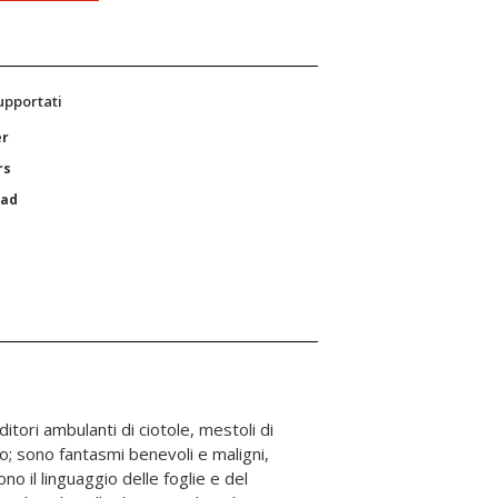
supportati
er
rs
Pad