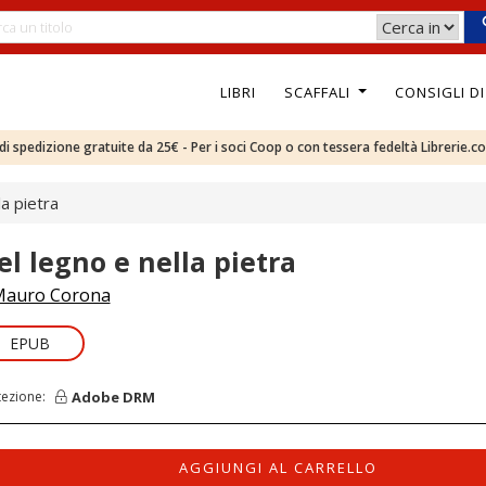
LIBRI
SCAFFALI
CONSIGLI D
e di spedizione gratuite da 25€ - Per i soci Coop o con tessera fedeltà Librerie.c
la pietra
el legno e nella pietra
auro Corona
EPUB
Adobe DRM
tezione:
AGGIUNGI AL CARRELLO