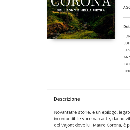
AGG
Det
FO
EDI
EA
ANN
CAT
LIN
Descrizione
Novantatré storie, e un epilogo, legat
vecchie madri-coraggio, venditori ambulanti di
inconfondibile voce narrante, danno v
legno, setacci e pale da forno; sono f
del Vajont dove lui, Mauro Corona, è p
spiriti dei boschi che conoscono il lin