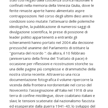
stati così negati dalla coscienza storica nazionale e
confinati nella memoria della Venezia Giulia, dove le
ferite rimaste aperte hanno alimentato aspre
contrapposizioni. Nel corso degli ultimi dieci anni le
condizioni sono mutate: l'attenuarsi delle polemiche
ideologiche, la pubblicazione di numerosi saggi di
divulgazione scientifica, le prese di posizione di
leader politici appartenenti a entrambi gli
schieramenti hanno portato nel 2004 alla decisione
pressoché unanime del Parlamento di istituire la
"giornata del ricordo ": da allora, il 10 febbraio
(anniversario della firma del Trattato di pace) è
occasione per riflessioni e ricostruzioni storiche su
una delle pagine più complesse e drammatiche della
nostra storia recente. Attraverso una ricca
documentazione fotografica il volume ripercorre la
vicenda della frontiera nordorientale nel corso del
Novecento: l'assegnazione all'Italia nel 1918 di una
terra di confine mistilingue, dove coabitano italiani e
slavi; le tensioni scatenate dal nazionalismo fascista
ed esasperate dalla guerra 1941-43; lo sviluppo del