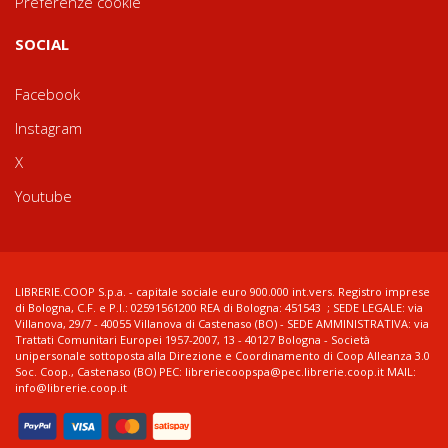
Preferenze cookie
SOCIAL
Facebook
Instagram
X
Youtube
LIBRERIE.COOP S.p.a. - capitale sociale euro 900.000 int.vers. Registro imprese
di Bologna, C.F. e P.I.: 02591561200 REA di Bologna: 451543 ; SEDE LEGALE: via
Villanova, 29/7 - 40055 Villanova di Castenaso (BO) - SEDE AMMINISTRATIVA: via
Trattati Comunitari Europei 1957-2007, 13 - 40127 Bologna - Società
unipersonale sottoposta alla Direzione e Coordinamento di Coop Alleanza 3.0
Soc. Coop., Castenaso (BO) PEC: libreriecoopspa@pec.librerie.coop.it MAIL:
info@librerie.coop.it