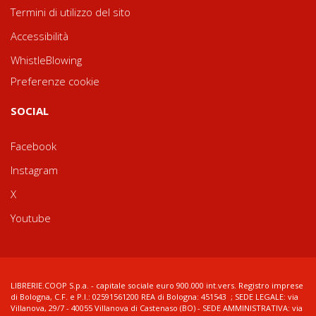
Termini di utilizzo del sito
Accessibilità
WhistleBlowing
Preferenze cookie
SOCIAL
Facebook
Instagram
X
Youtube
LIBRERIE.COOP S.p.a. - capitale sociale euro 900.000 int.vers. Registro imprese
di Bologna, C.F. e P.I.: 02591561200 REA di Bologna: 451543 ; SEDE LEGALE: via
Villanova, 29/7 - 40055 Villanova di Castenaso (BO) - SEDE AMMINISTRATIVA: via