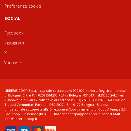
Preferenze cookie
SOCIAL
Facebook
Instagram
X
Youtube
LIBRERIE.COOP S.p.a. - capitale sociale euro 900.000 int.vers. Registro imprese
di Bologna, C.F. e P.I.: 02591561200 REA di Bologna: 451543 ; SEDE LEGALE: via
Villanova, 29/7 - 40055 Villanova di Castenaso (BO) - SEDE AMMINISTRATIVA: via
Trattati Comunitari Europei 1957-2007, 13 - 40127 Bologna - Società
unipersonale sottoposta alla Direzione e Coordinamento di Coop Alleanza 3.0
Soc. Coop., Castenaso (BO) PEC: libreriecoopspa@pec.librerie.coop.it MAIL:
info@librerie.coop.it