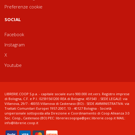
Preferenze cookie
SOCIAL
Facebook
Instagram
X
Youtube
LIBRERIE.COOP S.p.a. - capitale sociale euro 900.000 int.vers. Registro imprese
di Bologna, C.F. e P.I.: 02591561200 REA di Bologna: 451543 ; SEDE LEGALE: via
Villanova, 29/7 - 40055 Villanova di Castenaso (BO) - SEDE AMMINISTRATIVA: via
Trattati Comunitari Europei 1957-2007, 13 - 40127 Bologna - Società
unipersonale sottoposta alla Direzione e Coordinamento di Coop Alleanza 3.0
Soc. Coop., Castenaso (BO) PEC: libreriecoopspa@pec.librerie.coop.it MAIL:
info@librerie.coop.it