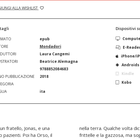
IUNGI ALLA WISHLIST
tagli
Dispositivi 
Comput
RMATO
epub
TORE
Mondadori
E-Reade
DUTTORI
Laura Cangemi
iPhone/i
USTRATORI
Beatrice Alemagna
Androids
N
9788852084683
Kindle
O PUBBLICAZIONE
2018
Kobo
EGORIA
GUA
ita
un fratello, Jonas, e una
asi" parolaccia, adora le
 pazienti. Poi ha Orso, il
stare all'aria aperta e le