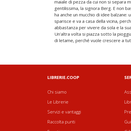
maiale di pezza da cui non si separa ma
gentilissima, la signora Berg. E non ba
ha anche un mucchio di idee balzane: 
sparisce e va a casa della vicina, per
abbastanza per vivere da sola e la s
Un'altra volta si piazza sotto la piogg
di letame, perché vuole crescere a tutt
LIBRERIE.COOP
SE
Chi siamo
Ass
Le Librerie
Lib
Servizi e vantaggi
Pre
Raccolta punti
Gui