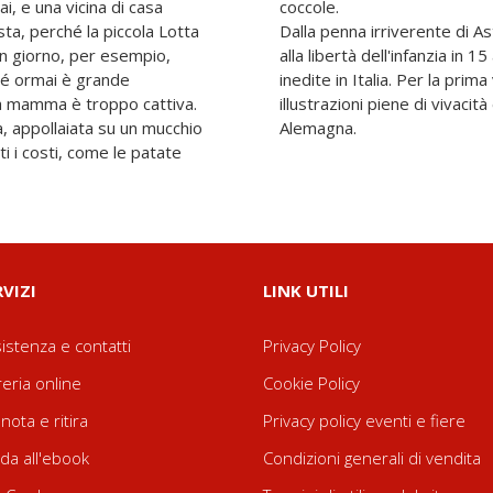
i, e una vicina di casa
coccole.
sta, perché la piccola Lotta
Dalla penna irriverente di A
un giorno, per esempio,
alla libertà dell'infanzia in 
ché ormai è grande
inedite in Italia. Per la prima
ua mamma è troppo cattiva.
illustrazioni piene di vivacità
ia, appollaiata su un mucchio
Alemagna.
i i costi, come le patate
RVIZI
LINK UTILI
istenza e contatti
Privacy Policy
reria online
Cookie Policy
nota e ritira
Privacy policy eventi e fiere
da all'ebook
Condizioni generali di vendita