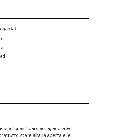
supportati
er
rs
Pad