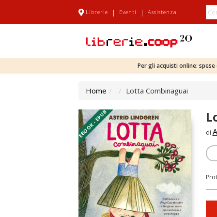
|
|
Librerie
Eventi
Assistenza
Per gli acquisti online: spes
Home
Lotta Combinaguai
EBOOK - EPUB
L
A
di
Pro