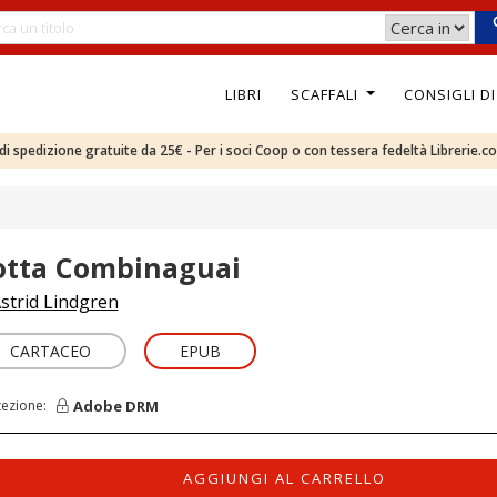
LIBRI
SCAFFALI
CONSIGLI D
e di spedizione gratuite da 25€ - Per i soci Coop o con tessera fedeltà Librerie.c
otta Combinaguai
strid Lindgren
CARTACEO
EPUB
Adobe DRM
tezione:
AGGIUNGI AL CARRELLO