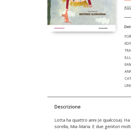
AGG
Det
FO
EDI
TRA
ILL
EA
ANN
CAT
LIN
Descrizione
Lotta ha quattro anni (e qualcosa). Ha 
nella terra. Qualche volta dice una "qu
sorella, Mia-Maria. E due genitori molto
frittelle e la gazzosa, ma soprattutto 