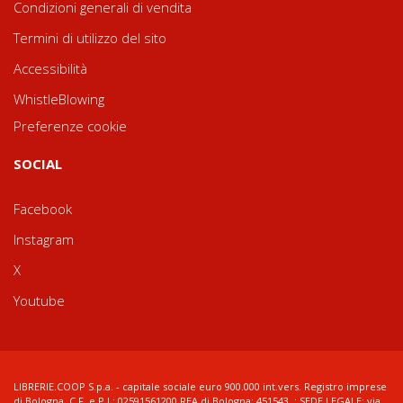
Condizioni generali di vendita
Termini di utilizzo del sito
Accessibilità
WhistleBlowing
Preferenze cookie
SOCIAL
Facebook
Instagram
X
Youtube
LIBRERIE.COOP S.p.a. - capitale sociale euro 900.000 int.vers. Registro imprese
di Bologna, C.F. e P.I.: 02591561200 REA di Bologna: 451543 ; SEDE LEGALE: via