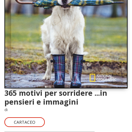
365 motivi per sorridere ...in
pensieri e immagini
di
CARTACEO