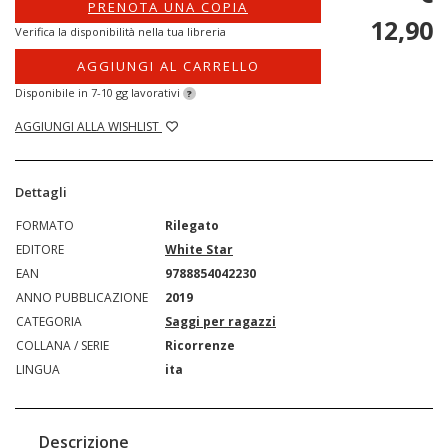
PRENOTA UNA COPIA
12,90
Verifica la disponibilità nella tua libreria
AGGIUNGI AL CARRELLO
Disponibile in 7-10 gg lavorativi
?
AGGIUNGI ALLA WISHLIST
Dettagli
FORMATO
Rilegato
EDITORE
White Star
EAN
9788854042230
ANNO PUBBLICAZIONE
2019
CATEGORIA
Saggi per ragazzi
COLLANA / SERIE
Ricorrenze
LINGUA
ita
Descrizione